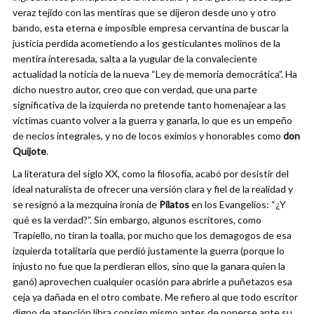
veraz tejido con las mentiras que se dijeron desde uno y otro
bando, esta eterna e imposible empresa cervantina de buscar la
justicia perdida acometiendo a los gesticulantes molinos de la
mentira interesada, salta a la yugular de la convaleciente
actualidad la noticia de la nueva “Ley de memoria democrática”. Ha
dicho nuestro autor, creo que con verdad, que una parte
significativa de la izquierda no pretende tanto homenajear a las
víctimas cuanto volver a la guerra y ganarla, lo que es un empeño
de necios integrales, y no de locos eximios y honorables como
don
Quijote
.
La literatura del siglo XX, como la filosofía, acabó por desistir del
ideal naturalista de ofrecer una versión clara y fiel de la realidad y
se resignó a la mezquina ironía de
Pilatos
en los Evangelios: “¿Y
qué es la verdad?”. Sin embargo, algunos escritores, como
Trapiello, no tiran la toalla, por mucho que los demagogos de esa
izquierda totalitaria que perdió justamente la guerra (porque lo
injusto no fue que la perdieran ellos, sino que la ganara quien la
ganó) aprovechen cualquier ocasión para abrirle a puñetazos esa
ceja ya dañada en el otro combate. Me refiero al que todo escritor
digno de atención libra consigo mismo antes de ponerse ante su