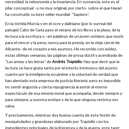
necesidad, la teleonomía y la invariancia. En sustancia, este es el
pilar conceptual –y no muy original, por cierto- sobre el que Harari
ha construido su best seller mundial: “Sapiens”.
En la tórrida Murcia y en el ocre y daliniano (por lo surreal del
paisaje) Cabo de Gata paso el verano de los libros a la playa, de la
lectura a la escritura y –en palabras de un joven oriolano que murió
para el rencor y la pena, nunca para la poesía, en la vieja cárcel de
Alicante- de mi corazón a mis asuntos. He recorrido con avidez,
estas últimas semanas, las páginas de prosa dúctil y acendrada de
“Las armas y las letras” de
Andrés Trapiello
. Hay que decir que la
lectura se hace grata tanto por el interés intrínseco del asunto
cuanto por la inteligencia ecuánime y la voluntad de verdad que
han alentado esta empresa de justicia literaria; pero es imposible
no sentir angustia y cierta repugnancia al asistir al eterno
espectáculo de esa miseria moral que acompaña, desde siempre y
para siempre, a nuestra estirpe y de la que ninguna retórica nos
salva.
Y precisamente, mientras doy buena cuenta de este festín de
mezquindades y grandezas elaborado por Trapiello con los
ingredientes principales de la literatura y de la guerra, este tapiz