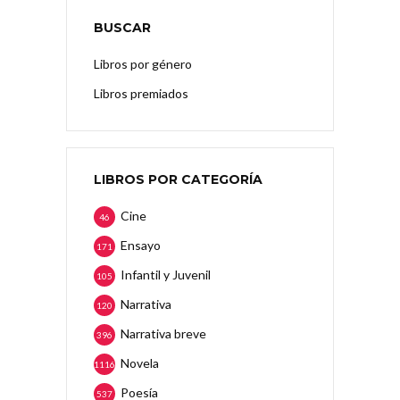
BUSCAR
Libros por género
Libros premiados
LIBROS POR CATEGORÍA
Cine
46
Ensayo
171
Infantil y Juvenil
105
Narrativa
120
Narrativa breve
396
Novela
1116
Poesía
537