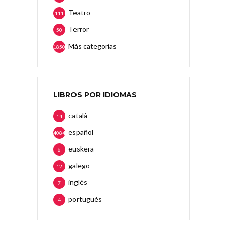
Teatro
111
Terror
50
Más categorias
1850
LIBROS POR IDIOMAS
català
14
español
4084
euskera
6
galego
12
inglés
7
portugués
4