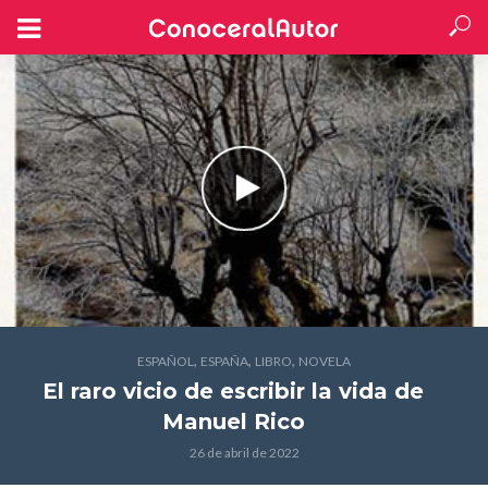
,
,
,
ESPAÑOL
ESPAÑA
LIBRO
NOVELA
El raro vicio de escribir la vida
de
Manuel Rico
26 de abril de 2022