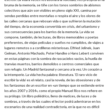
bruma de la memoria, se tiñe con los tonos sombríos de abismos
colectivos que aún son visibles en pleno siglo XXI, camina por
sendas perdidas entre montañas o respira el aire y los olores de
las calles cercanas que rebosan vida o que sufrieron la mutación
del tiempo, de la economía convertida en crisis, del urbanismo y
sus consecuencias para los barrios de la memoria. La vida se
compone, también, de lecturas, de libros memorables y poetas
preferentes, de viejas películas y sueños no cumplidos, de viajes a
lugares remotos o a cordilleras misteriosas. Elfried Jelinek, Juan
Gelman, Antonio Machado, Peter Handke o Hans Lebert conviven
en estas páginas con la sombra de rascacielos vacíos, la huella de
tranvías muertos, barrios demolidos o centros comerciales que
son refugio. Un Madrid fantasmal y cercano a la vez. Un corazón a
la intemperie. La vida hecha palabra: literatura. ‘El raro vicio de
escribir la vida’ es el relato, casi la novela, de las obsesiones y de
los fantasmas de un escritor en «un tiempo que se extiende entre
los años 2007 y 2014», como el propio Manuel Rico nos refiere en
su prólogo. Un libro poliédrico, lleno de matices, de luces y de
sombras, a través de las cuales el lector podrá adentrarse en los
escenarios de una realidad contradictoria, en la que no es difícil