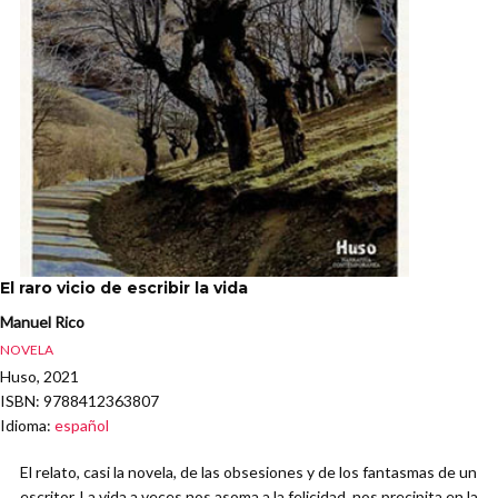
El raro vicio de escribir la vida
Manuel Rico
NOVELA
Huso, 2021
ISBN
: 9788412363807
Idioma
:
español
El relato, casi la novela, de las obsesiones y de los fantasmas de un
escritor. La vida a veces nos asoma a la felicidad, nos precipita en la