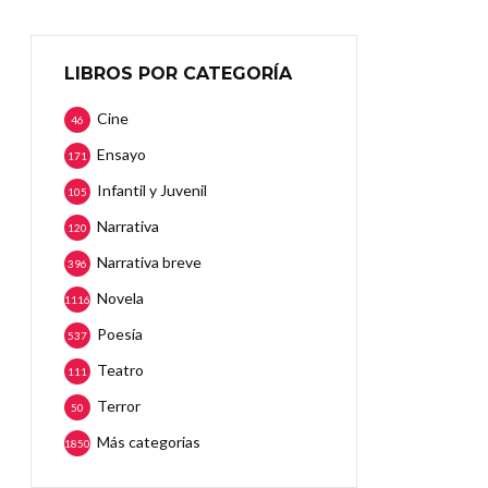
LIBROS POR CATEGORÍA
Cine
46
Ensayo
171
Infantil y Juvenil
105
Narrativa
120
Narrativa breve
396
Novela
1116
Poesía
537
Teatro
111
Terror
50
Más categorias
1850