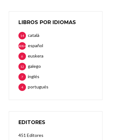
LIBROS POR IDIOMAS
català
14
español
4084
euskera
6
galego
12
inglés
7
portugués
4
EDITORES
451 Editores