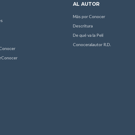
AL AUTOR
Más por Conocer
es
Descritura
De qué va la Peli
Conoceralautor R.D.
 Conocer
rConocer