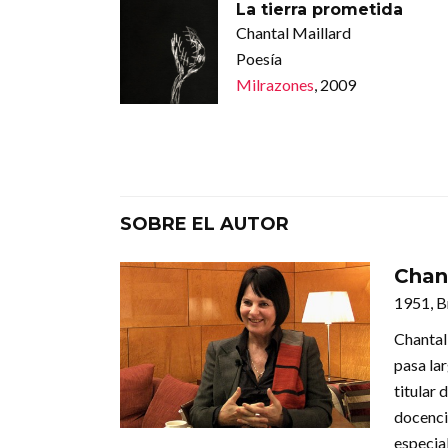
La tierra prometida
Chantal Maillard
Poesía
Milrazones
, 2009
SOBRE EL AUTOR
Chan
1951, B
Chantal
pasa la
titular 
docenci
especial