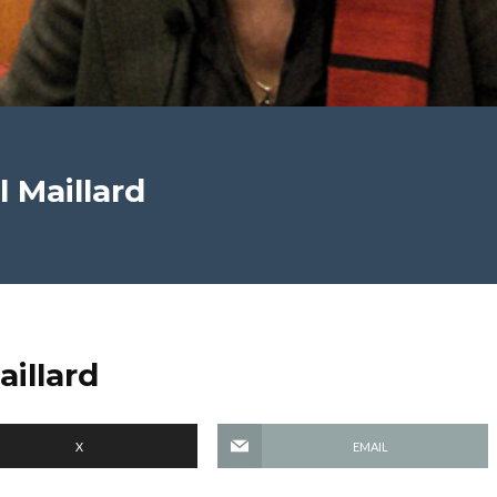
l Maillard
aillard
X
EMAIL