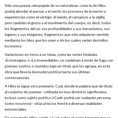
Sólo una poesía «despojada de su naturaleza» como la de Hilos
podría abordar el pensar y el sentir, los procesos de la mente y
experiencias como el vértigo, el miedo, el cansancio o la vigilia,
pero también el gesto y el movimiento del cuerpo; es decir, todos
los fragmentos del yo, sus profundidades y sus mecanismos, sus
lugares y sus imágenes, fragmentos que sólo adquieren sentido
mediante los hilos que los unen y sin los cuales serían destellos
inconexos.
Variaciones en torno a un tema, como las series tituladas
«Estrategias» o «Lo irremediable», se combinan a modo de fuga con
poemas sueltos o reunidos bajo un título que los agrupa, en esta
obra que lleva la desnudez poética hasta sus últimas
consecuencias.
A Hilos le sigue otro poemario, Cual, donde la palabra que da título
al conjunto de poemas –utilizada en muy distintos significados,
incluso como sujeto poético («Cual» podría ser cualquier persona,
todos nosotros)– sitúa al lector frente a diversas realidades
existenciales.
De este modo, Hilos, unido a Cual, cubre el vasto trayecto que va