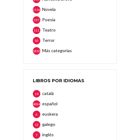
Novela
1116
Poesía
537
Teatro
111
Terror
50
Más categorias
1850
LIBROS POR IDIOMAS
català
14
español
4084
euskera
6
galego
12
inglés
7