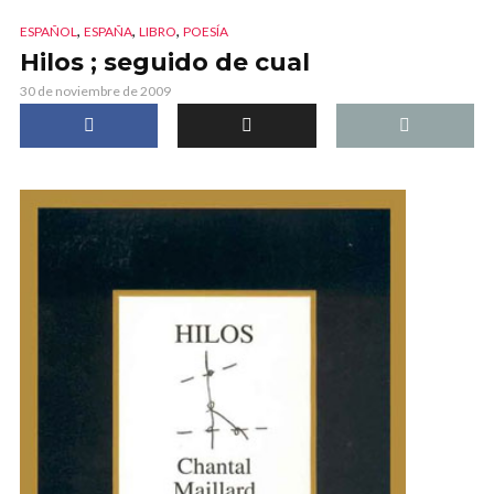
,
,
,
ESPAÑOL
ESPAÑA
LIBRO
POESÍA
Hilos ; seguido de cual
30 de noviembre de 2009