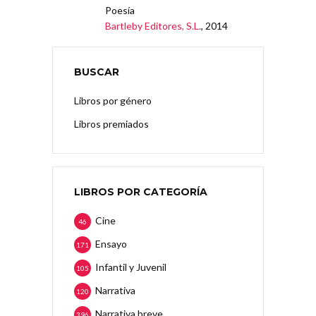
Poesía
Bartleby Editores, S.L.
, 2014
BUSCAR
Libros por género
Libros premiados
LIBROS POR CATEGORÍA
Cine
46
Ensayo
171
Infantil y Juvenil
105
Narrativa
120
Narrativa breve
396