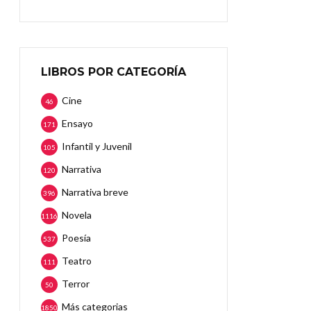
LIBROS POR CATEGORÍA
Cine
46
Ensayo
171
Infantil y Juvenil
105
Narrativa
120
Narrativa breve
396
Novela
1116
Poesía
537
Teatro
111
Terror
50
Más categorias
1850