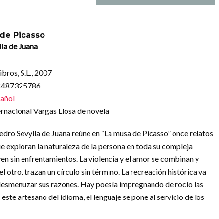
de Picasso
la de Juana
ibros, S.L., 2007
88487325786
añol
rnacional Vargas Llosa de novela
edro Sevylla de Juana reúne en “La musa de Picasso” once relatos
e exploran la naturaleza de la persona en toda su compleja
ven sin enfrentamientos. La violencia y el amor se combinan y
l otro, trazan un círculo sin término. La recreación histórica va
l desmenuzar sus razones. Hay poesía impregnando de rocío las
ste artesano del idioma, el lenguaje se pone al servicio de los