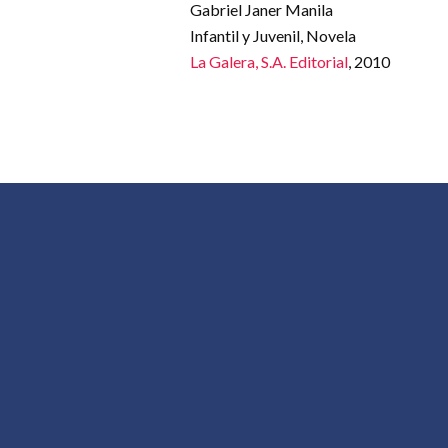
Gabriel Janer Manila
Infantil y Juvenil, Novela
La Galera, S.A. Editorial
, 2010
 PRINCIPAL
OTROS SITIOS DE CON
AL AUTOR
Más por Conocer
es
Descritura
De qué va la Peli
Conoceralautor R.D.
 Conocer
rConocer