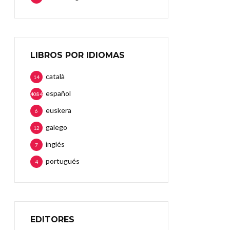
LIBROS POR IDIOMAS
català
14
español
4084
euskera
6
galego
12
inglés
7
portugués
4
EDITORES