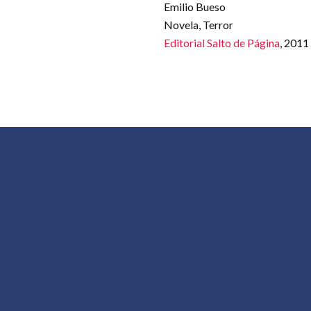
Emilio Bueso
Novela, Terror
Editorial Salto de Página
, 2011
CONOCER AL AUTOR
MENÚ
Conocer al Autor es un proyecto de
Inicio
difusión y promoción de la creación en
Autor
el ámbito iberoamericano organizado en
torno a los comentarios audiovisuales
Libros
que los autores realizan de su propia
Blog
obra.
Sobre
Máspo