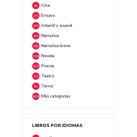
Cine
46
Ensayo
171
Infantil y Juvenil
105
Narrativa
120
Narrativa breve
396
Novela
1116
Poesía
537
Teatro
111
Terror
50
Más categorias
1850
LIBROS POR IDIOMAS