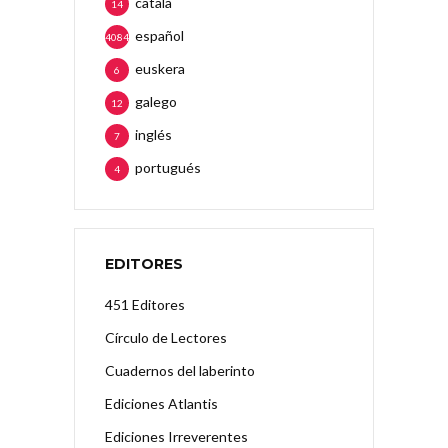
català
14
español
4084
euskera
6
galego
12
inglés
7
portugués
4
EDITORES
451 Editores
Círculo de Lectores
Cuadernos del laberinto
Ediciones Atlantis
Ediciones Irreverentes