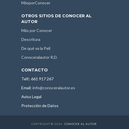
MásporConocer
OTROS SITIOS DE CONOCER AL
AUTOR
Más por Conocer
Descritura
De qué va la Peli
Conoceralautor R.D.
CONTACTO
Telf.: 661 917 267
Email:
info@conoceralautor.es
Aviso Legal
Protección de Datos
COPYRIGHT © 2026.
CONOCER AL AUTOR
.