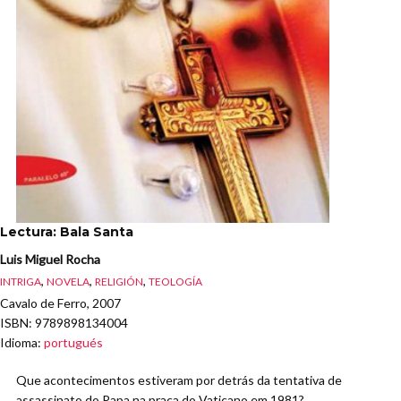
Lectura: Bala Santa
Luis Miguel Rocha
,
,
,
INTRIGA
NOVELA
RELIGIÓN
TEOLOGÍA
Cavalo de Ferro, 2007
ISBN
: 9789898134004
Idioma
:
portugués
Que acontecimentos estiveram por detrás da tentativa de
assassinato do Papa na praça do Vaticano em 1981?