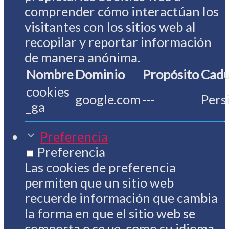
comprender cómo interactúan los
visitantes con los sitios web al
recopilar y reportar información
de manera anónima.
Nombre
Dominio
Propósito
Cadu
cookies
google.com
---
Pers
_ga
Preferencia
Preferencia
Las cookies de preferencia
permiten que un sitio web
recuerde información que cambia
la forma en que el sitio web se
comporta o se ve, como su idioma