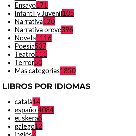
Ensayo
171
Infantil y Juvenil
105
Narrativa
120
Narrativa breve
396
Novela
1116
Poesía
537
Teatro
111
Terror
50
Más categorias
1850
LIBROS POR IDIOMAS
català
14
español
4084
euskera
6
galego
12
inglés
7