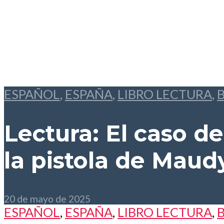
ESPAÑOL
,
ESPAÑA
,
LIBRO LECTURA
,
Lectura: El caso de
la pistola
de Maudy
20 de mayo de 2025
ESPAÑOL
,
ESPAÑA
,
LIBRO LECTURA
,