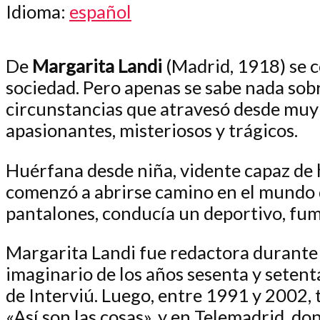
Idioma
:
español
De
Margarita Landi
(Madrid, 1918) se c
sociedad. Pero apenas se sabe nada sobre
circunstancias que atravesó desde muy 
apasionantes, misteriosos y trágicos.
Huérfana desde niña, vidente capaz de h
comenzó a abrirse camino en el mundo 
pantalones, conducía un deportivo, fumab
Margarita Landi fue redactora durante
imaginario de los años sesenta y setenta
de
Interviú.
Luego, entre 1991 y 2002, 
«Así son las cosas», y en Telemadrid, d