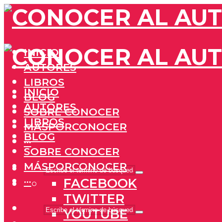
INICIO
AUTORES
LIBROS
INICIO
BLOG
AUTORES
SOBRE CONOCER
LIBROS
MÁSPORCONOCER
BLOG
···
SOBRE CONOCER
MÁSPORCONOCER
···
FACEBOOK
TWITTER
YOUTUBE