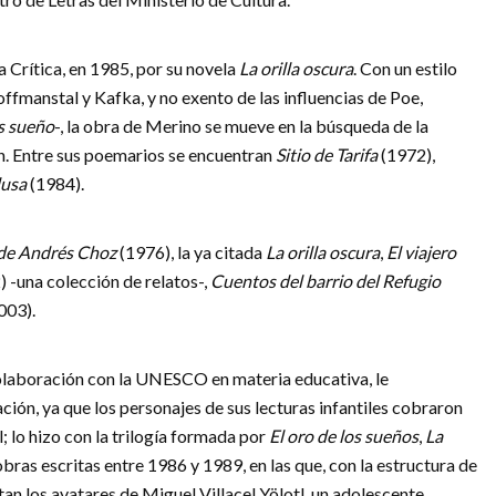
la Crítica, en 1985, por su novela
La orilla oscura
. Con un estilo
ffmanstal y Kafka, y no exento de las influencias de Poe,
es sueño
-, la obra de Merino se mueve en la búsqueda de la
ón. Entre sus poemarios se encuentran
Sitio de Tarifa
(1972),
usa
(1984).
de Andrés Choz
(1976), la ya citada
La orilla oscura
,
El viajero
 -una colección de relatos-,
Cuentos del barrio del Refugio
003).
colaboración con la UNESCO en materia educativa, le
ión, ya que los personajes de sus lecturas infantiles cobraron
l; lo hizo con la trilogía formada por
El oro de los sueños
,
La
 obras escritas entre 1986 y 1989, en las que, con la estructura de
an los avatares de Miguel Villacel Yölotl, un adolescente