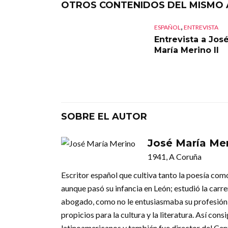
OTROS CONTENIDOS DEL MISMO
,
ESPAÑOL
ENTREVISTA
Entrevista a Jos
María Merino II
SOBRE EL AUTOR
José María Me
1941, A Coruña
Escritor español que cultiva tanto la poesía como l
aunque pasó su infancia en León; estudió la car
abogado, como no le entusiasmaba su profesión,
propicios para la cultura y la literatura. Así c
latinoamericanos y también fue director del Cent