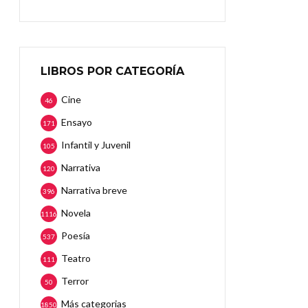
LIBROS POR CATEGORÍA
Cine
46
Ensayo
171
Infantil y Juvenil
105
Narrativa
120
Narrativa breve
396
Novela
1116
Poesía
537
Teatro
111
Terror
50
Más categorias
1850