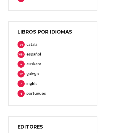
LIBROS POR IDIOMAS
català
14
español
4084
euskera
6
galego
12
inglés
7
portugués
4
EDITORES