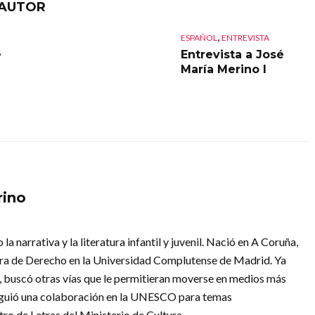
 AUTOR
,
ESPAÑOL
ENTREVISTA
é
Entrevista a José
María Merino I
rino
a narrativa y la literatura infantil y juvenil. Nació en A Coruña,
rera de Derecho en la Universidad Complutense de Madrid. Ya
 buscó otras vías que le permitieran moverse en medios más
onsiguió una colaboración en la UNESCO para temas
ro de Letras del Ministerio de Cultura.