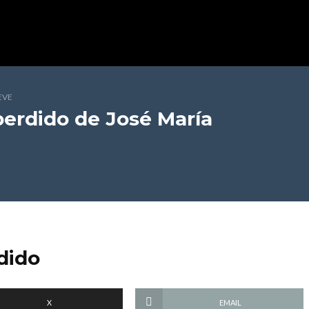
EVE
perdido
de José María
dido
X
EMAIL