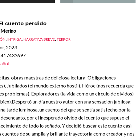
 El cuento perdido
 Merino
,
,
,
IÓN
INTRIGA
NARRATIVA BREVE
TERROR
or, 2023
88417433697
añol
ditas, obras maestras de deliciosa lectura: Obligaciones
s), Jubilados (el mundo externo hostil), Héroe (nos recuerda que
es problemas), Exploradores (la vida como un círculo de olvidos)
 bien).Despertó un día nuestro autor con una sensación jubilosa;
una tarde luminosa, un cuento del que se sentía satisfecho por la
l desencanto, por el inesperado olvido del cuento que supuso el
anecimiento de todo lo soñado. Y decidió buscar este cuento casi
 cuentos de su amplia y brillante trayectoria como creador y nos