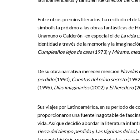
Entre otros premios literarios, ha recibido el de 
simbolista próximo a las obras fantásticas de Ho
Unamuno o Calderón -en especial el de
La vida 
identidad a través de la memoria y la imaginaci
Cumpleaños lejos de casa
(1973) y
Mírame, med
De su obra narrativa merecen mención
Novelas 
perdido
(1990),
Cuentos del reino secreto
(1982)
(1996),
Días imaginarios
(2002) y
El heredero
(2
Sus viajes por Latinoamérica, en su periodo de 
proporcionaron una fuente inagotable de fascinac
vida. Así que decidió abordar la literatura infanti
tierra del tiempo perdido
y
Las lágrimas del sol
,
la novela histórica y muy documentadas, se cuent