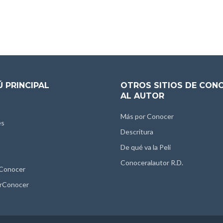
 PRINCIPAL
OTROS SITIOS DE CON
AL AUTOR
Más por Conocer
es
Descritura
De qué va la Peli
Conoceralautor R.D.
 Conocer
rConocer