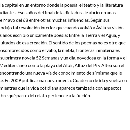
a capital en un entorno donde la poesía, el teatro y la literatura
iantes. Esos años del final de la dictadura le abrieron unas
de Mayo del 68 entre otras muchas influencias. Según sus
produjo tal revolución interior que cuando volvió a Ávila su visión
años escribió únicamente poesía: Entre la Tierra y el Agua, y
ultados de esa creación. El sentido de los poemas no es otro que
ensombrecidos como el vaho, la niebla, fronteras inmateriales
a su primera novela 52 Semanas y un día, novedosa en la forma y el
diterráneo como la playa del Albir, Alfaz del Pi y Altea son el
ir encontrando una nueva vía de conocimiento de sí misma que le
te. En 2009 publica una nueva novela: Cuaderno de ida y vuelta en
o, mientras que la vida cotidiana aparece tamizada con aspectos
e qué parte del relato pertenece a la ficción.