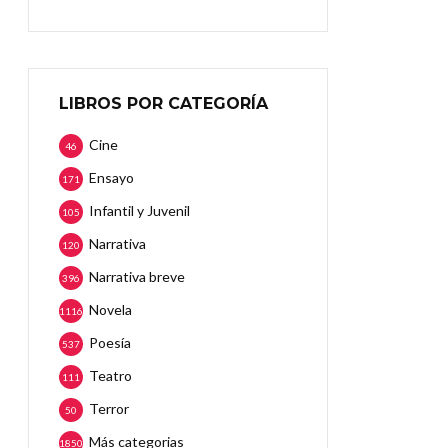
LIBROS POR CATEGORÍA
Cine
46
Ensayo
171
Infantil y Juvenil
105
Narrativa
120
Narrativa breve
396
Novela
1116
Poesía
537
Teatro
111
Terror
50
Más categorias
1850