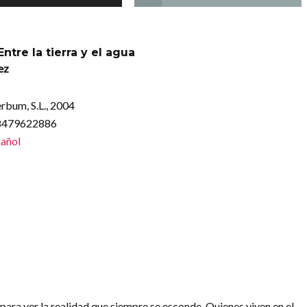
Entre la tierra y el agua
ez
erbum, S.L., 2004
88479622886
añol
 para ver la realidad que siempre se esconde. Quienes viven en el