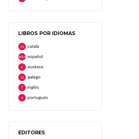
LIBROS POR IDIOMAS
català
14
español
4084
euskera
6
galego
12
inglés
7
portugués
4
EDITORES