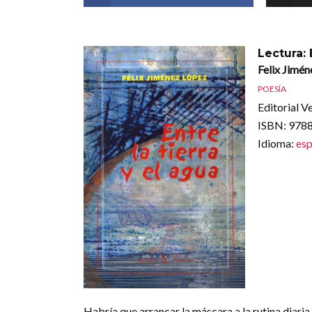
Lectura: 
Felix Jimén
POESÍA
Editorial V
ISBN
: 97
Idioma
:
esp
Habría que arrancar la máscara a la rutina diaria