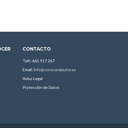
OCER
CONTACTO
Telf.: 661 917 267
Email:
info@conoceralautor.es
Aviso Legal
Protección de Datos