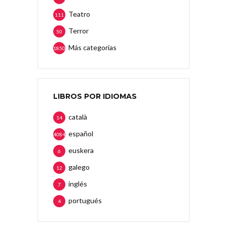
Teatro
111
Terror
50
Más categorias
1850
LIBROS POR IDIOMAS
català
14
español
4084
euskera
6
galego
12
inglés
7
portugués
4