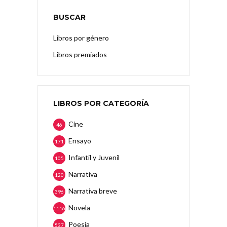
BUSCAR
Libros por género
Libros premiados
LIBROS POR CATEGORÍA
Cine
46
Ensayo
171
Infantil y Juvenil
105
Narrativa
120
Narrativa breve
396
Novela
1116
Poesía
537