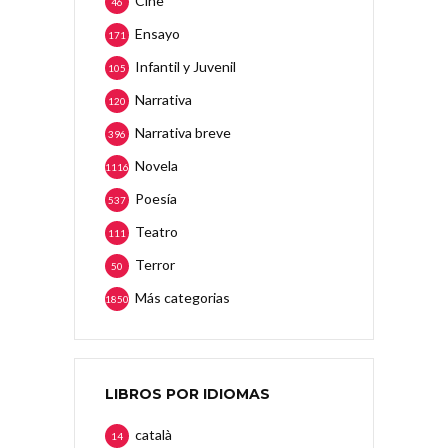
Cine
46
Ensayo
171
Infantil y Juvenil
105
Narrativa
120
Narrativa breve
396
Novela
1116
Poesía
537
Teatro
111
Terror
50
Más categorias
1850
LIBROS POR IDIOMAS
català
14