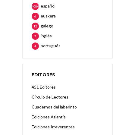
español
4084
euskera
6
galego
12
inglés
7
portugués
4
EDITORES
451 Editores
Círculo de Lectores
Cuadernos del laberinto
Ediciones Atlantis
Ediciones Irreverentes