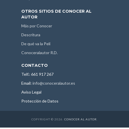
OTROS SITIOS DE CONOCER AL
AUTOR
Más por Conocer
Descritura
De qué va la Peli
Conoceralautor R.D.
CONTACTO
Telf.: 661 917 267
Email:
info@conoceralautor.es
Aviso Legal
Protección de Datos
COPYRIGHT © 2026.
CONOCER AL AUTOR
.