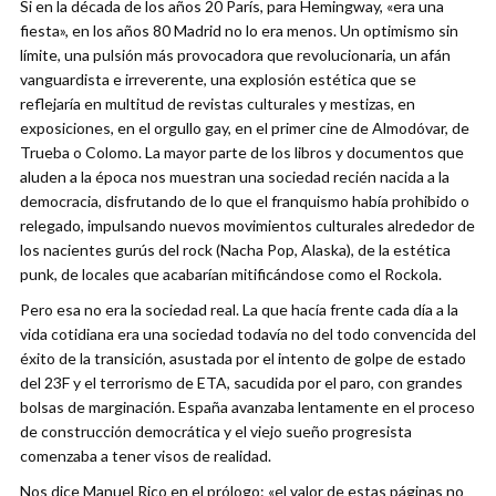
Si en la década de los años 20 París, para Hemingway, «era una
fiesta», en los años 80 Madrid no lo era menos. Un optimismo sin
límite, una pulsión más provocadora que revolucionaria, un afán
vanguardista e irreverente, una explosión estética que se
reflejaría en multitud de revistas culturales y mestizas, en
exposiciones, en el orgullo gay, en el primer cine de Almodóvar, de
Trueba o Colomo. La mayor parte de los libros y documentos que
aluden a la época nos muestran una sociedad recién nacida a la
democracia, disfrutando de lo que el franquismo había prohibido o
relegado, impulsando nuevos movimientos culturales alrededor de
los nacientes gurús del rock (Nacha Pop, Alaska), de la estética
punk, de locales que acabarían mitificándose como el Rockola.
Pero esa no era la sociedad real. La que hacía frente cada día a la
vida cotidiana era una sociedad todavía no del todo convencida del
éxito de la transición, asustada por el intento de golpe de estado
del 23F y el terrorismo de ETA, sacudida por el paro, con grandes
bolsas de marginación. España avanzaba lentamente en el proceso
de construcción democrática y el viejo sueño progresista
comenzaba a tener visos de realidad.
Nos dice Manuel Rico en el prólogo: «el valor de estas páginas no