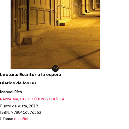
Lectura: Escritor a la espera
Diarios de los 80
Manuel Rico
,
,
NARRATIVA
OTROS GÉNEROS
POLÍTICA
Punto de Vista, 2019
ISBN
: 9788416876563
Idioma
:
español