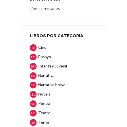
Libros premiados
LIBROS POR CATEGORÍA
Cine
46
Ensayo
171
Infantil y Juvenil
105
Narrativa
120
Narrativa breve
396
Novela
1116
Poesía
537
Teatro
111
Terror
50