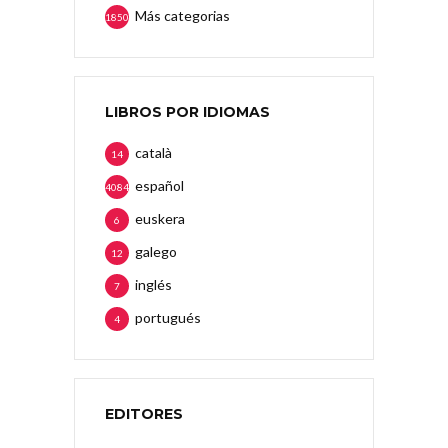
Más categorias
1850
LIBROS POR IDIOMAS
català
14
español
4084
euskera
6
galego
12
inglés
7
portugués
4
EDITORES