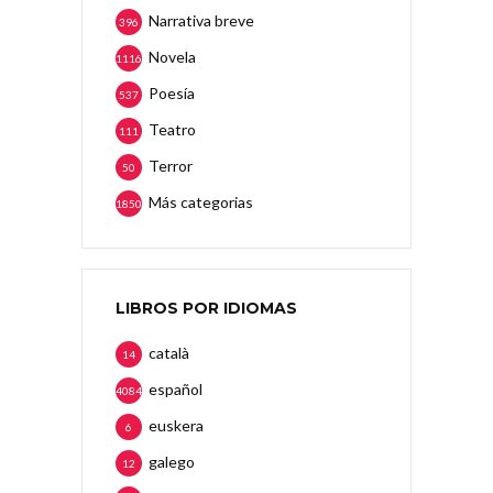
Narrativa breve
396
Novela
1116
Poesía
537
Teatro
111
Terror
50
Más categorias
1850
LIBROS POR IDIOMAS
català
14
español
4084
euskera
6
galego
12