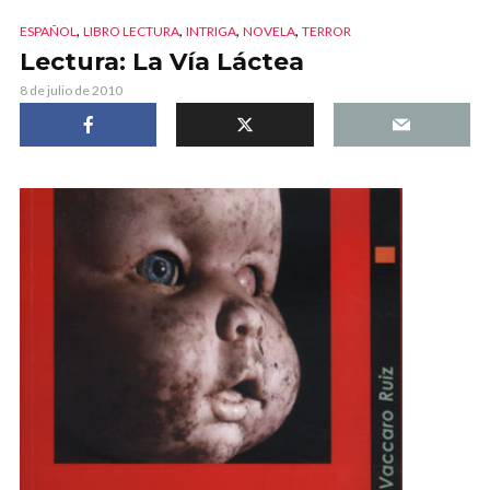
,
,
,
,
ESPAÑOL
LIBRO LECTURA
INTRIGA
NOVELA
TERROR
Lectura: La Vía Láctea
8 de julio de 2010