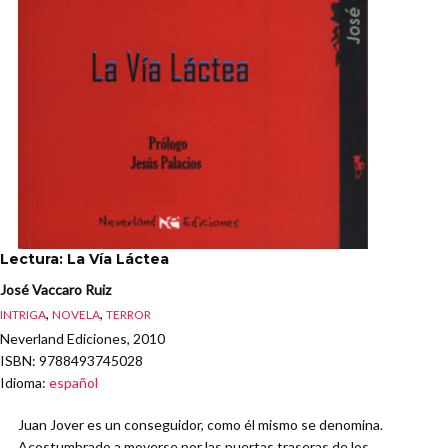
Lectura: La Vía Láctea
José Vaccaro Ruiz
,
,
INTRIGA
NOVELA
TERROR
Neverland Ediciones, 2010
ISBN
: 9788493745028
Idioma
:
español
Juan Jover es un conseguidor, como él mismo se denomina.
Acostumbrado a moverse por las puertas traseras de los