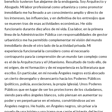
beneficio tuvieron fue alejarme de la endogamia. Soy Arquitecto y
Abogado. Mi labor profesional como urbanista y como promotor
inmobiliario me ha llevado a un conocimiento amplio y directo de
los intereses, las influencias, y en definitiva de los entresijos que
se mueven tras de esas actividades económicas. He sido
funcionario durante diez años de mi vida. Esa labor, en la primera
línea de la Administración Pública con responsabilidades de gestor
urbanístico me ha permitido complementar mi visión del mundo
inmobiliario desde el otro lado de la actividad privada. Mi
experiencia funcionarial la considero como el necesario
contrapunto para la comprensión de un mundo tan complejo como
es el de la Arquitectura y el Urbanismo. Resultado de todo ello, de
mi origen, de mi formación y de mi experiencia es la literatura que
escribo. En particular, en mi novela Ángeles negros está abocado
un cierto desengaño y desencanto hacia los Poderes Públicos
(políticos, policía, asociaciones, la propia Iglesia). Unos Poderes
Públicos que en lugar de ser los protectores de los ciudadanos,
siendo para ellos ángeles blancos, solo piensan en aumentar su
poder y en perpetuarse en el mismo, convirtiéndose así en
Ángeles negros. He huído, en Ángeles negros, sin privar a la
novela de una intriga y una trama que capte el interés del lector,