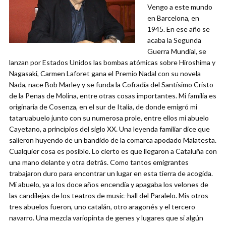
Vengo a este mundo
en Barcelona, en
1945. En ese año se
acaba la Segunda
Guerra Mundial, se
lanzan por Estados Unidos las bombas atómicas sobre Hiroshima y
Nagasaki, Carmen Laforet gana el Premio Nadal con su novela
Nada, nace Bob Marley y se funda la Cofradía del Santísimo Cristo
de la Penas de Molina, entre otras cosas importantes. Mi familia es
originaria de Cosenza, en el sur de Italia, de donde emigró mi
tataruabuelo junto con su numerosa prole, entre ellos mi abuelo
Cayetano, a principios del siglo XX. Una leyenda familiar dice que
salieron huyendo de un bandido de la comarca apodado Malatesta.
Cualquier cosa es posible. Lo cierto es que llegaron a Cataluña con
una mano delante y otra detrás. Como tantos emigrantes
trabajaron duro para encontrar un lugar en esta tierra de acogida.
Mi abuelo, ya a los doce años encendía y apagaba los velones de
las candilejas de los teatros de music-hall del Paralelo. Mis otros
tres abuelos fueron, uno catalán, otro aragonés y el tercero
navarro. Una mezcla variopinta de genes y lugares que si algún