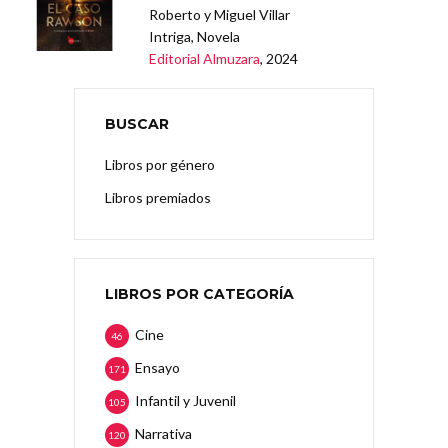
Roberto y Miguel Villar
Intriga, Novela
Editorial Almuzara
, 2024
BUSCAR
Libros por género
Libros premiados
LIBROS POR CATEGORÍA
Cine
46
Ensayo
171
Infantil y Juvenil
105
Narrativa
120