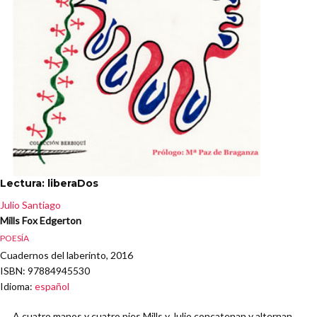
Lectura: liberaDos
Julio Santiago
Mills Fox Edgerton
POESÍA
Cuadernos del laberinto, 2016
ISBN
: 97884945530
Idioma
:
español
A cuatro manos y cuatro pies Mills y Julio concatenan y alternan