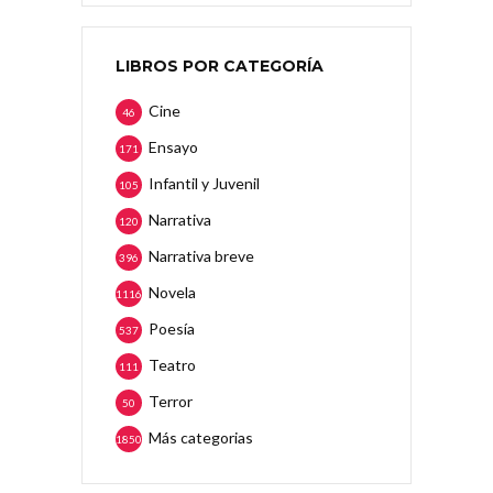
LIBROS POR CATEGORÍA
Cine
46
Ensayo
171
Infantil y Juvenil
105
Narrativa
120
Narrativa breve
396
Novela
1116
Poesía
537
Teatro
111
Terror
50
Más categorias
1850