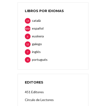
LIBROS POR IDIOMAS
català
14
español
4084
euskera
6
galego
12
inglés
7
portugués
4
EDITORES
451 Editores
Círculo de Lectores