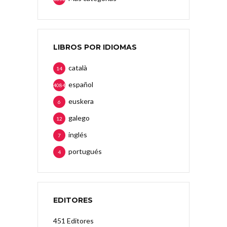
LIBROS POR IDIOMAS
català
14
español
4084
euskera
6
galego
12
inglés
7
portugués
4
EDITORES
451 Editores