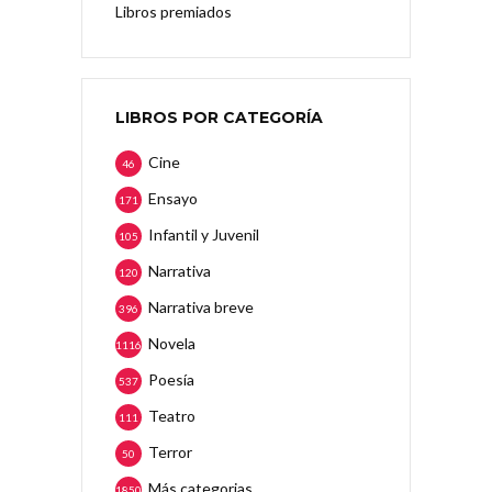
Libros premiados
LIBROS POR CATEGORÍA
Cine
46
Ensayo
171
Infantil y Juvenil
105
Narrativa
120
Narrativa breve
396
Novela
1116
Poesía
537
Teatro
111
Terror
50
Más categorias
1850