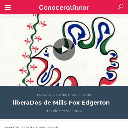
,
,
,
ESPAÑOL
ESPAÑA
LIBRO
POESÍA
liberaDos
de Mills Fox Edgerton
4 de diciembre de 2016
,
,
,