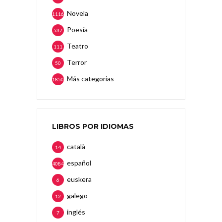
Novela
1116
Poesía
537
Teatro
111
Terror
50
Más categorias
1850
LIBROS POR IDIOMAS
català
14
español
4084
euskera
6
galego
12
inglés
7