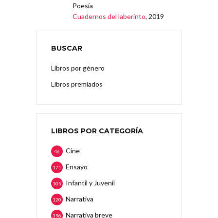
Poesía
Cuadernos del laberinto
, 2019
BUSCAR
Libros por género
Libros premiados
LIBROS POR CATEGORÍA
Cine
46
Ensayo
171
Infantil y Juvenil
105
Narrativa
120
Narrativa breve
396