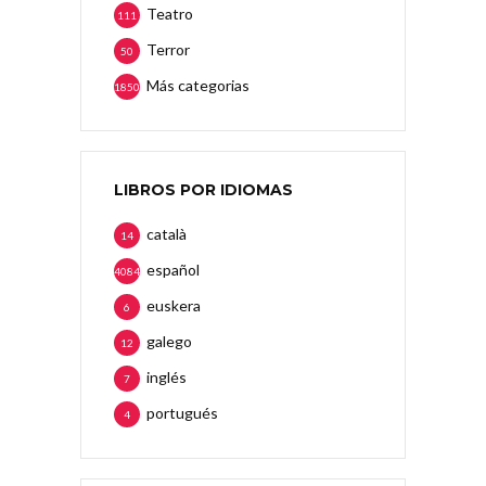
Teatro
111
Terror
50
Más categorias
1850
LIBROS POR IDIOMAS
català
14
español
4084
euskera
6
galego
12
inglés
7
portugués
4