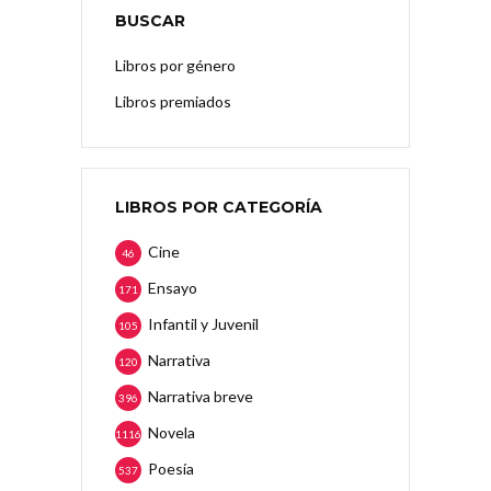
BUSCAR
Libros por género
Libros premiados
LIBROS POR CATEGORÍA
Cine
46
Ensayo
171
Infantil y Juvenil
105
Narrativa
120
Narrativa breve
396
Novela
1116
Poesía
537