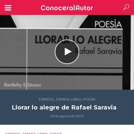
,
,
,
ESPAÑOL
ESPAÑA
LIBRO
POESÍA
Llorar lo alegre
de Rafael Saravia
10 de agosto de 2011
,
,
,