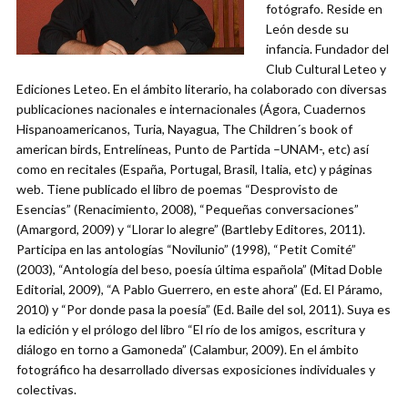
fotógrafo. Reside en
León desde su
infancia. Fundador del
Club Cultural Leteo y
Ediciones Leteo. En el ámbito literario, ha colaborado con diversas
publicaciones nacionales e internacionales (Ágora, Cuadernos
Hispanoamericanos, Turia, Nayagua, The Children´s book of
american birds, Entrelíneas, Punto de Partida –UNAM-, etc) así
como en recitales (España, Portugal, Brasil, Italia, etc) y páginas
web. Tiene publicado el libro de poemas “Desprovisto de
Esencias” (Renacimiento, 2008), “Pequeñas conversaciones”
(Amargord, 2009) y “Llorar lo alegre” (Bartleby Editores, 2011).
Participa en las antologías “Novilunio” (1998), “Petit Comité”
(2003), “Antología del beso, poesía última española” (Mitad Doble
Editorial, 2009), “A Pablo Guerrero, en este ahora” (Ed. El Páramo,
2010) y “Por donde pasa la poesía” (Ed. Baile del sol, 2011). Suya es
la edición y el prólogo del libro “El río de los amigos, escritura y
diálogo en torno a Gamoneda” (Calambur, 2009). En el ámbito
fotográfico ha desarrollado diversas exposiciones individuales y
colectivas.