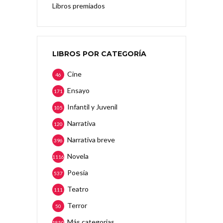
Libros premiados
LIBROS POR CATEGORÍA
Cine
46
Ensayo
171
Infantil y Juvenil
105
Narrativa
120
Narrativa breve
396
Novela
1116
Poesía
537
Teatro
111
Terror
50
Más categorias
1850