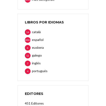
LIBROS POR IDIOMAS
català
14
español
4084
euskera
6
galego
12
inglés
7
portugués
4
EDITORES
451 Editores