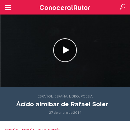
,
,
,
ESPAÑOL
ESPAÑA
LIBRO
POESÍA
Ácido almíbar
de Rafael Soler
27 de enero de 2014
,
,
,