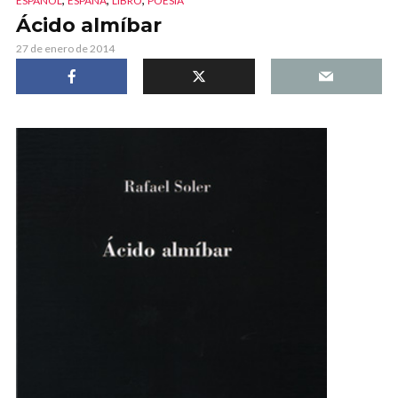
ESPAÑOL
ESPAÑA
LIBRO
POESÍA
Ácido almíbar
27 de enero de 2014