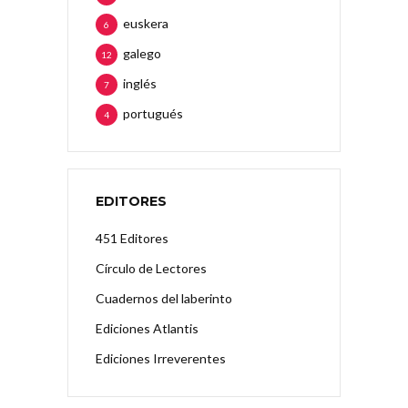
euskera
6
galego
12
inglés
7
portugués
4
EDITORES
451 Editores
Círculo de Lectores
Cuadernos del laberinto
Ediciones Atlantis
Ediciones Irreverentes