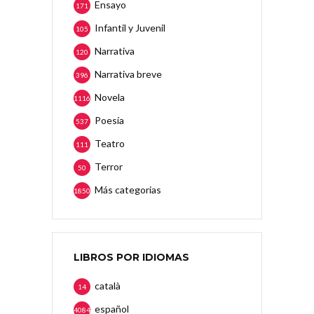
Ensayo
171
Infantil y Juvenil
105
Narrativa
120
Narrativa breve
396
Novela
1116
Poesía
537
Teatro
111
Terror
50
Más categorias
1850
LIBROS POR IDIOMAS
català
14
español
4084