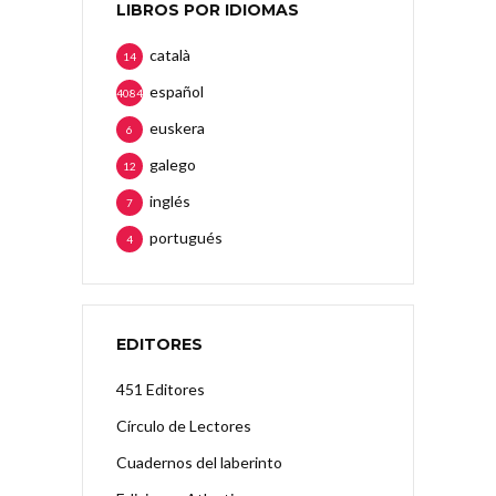
LIBROS POR IDIOMAS
català
14
español
4084
euskera
6
galego
12
inglés
7
portugués
4
EDITORES
451 Editores
Círculo de Lectores
Cuadernos del laberinto