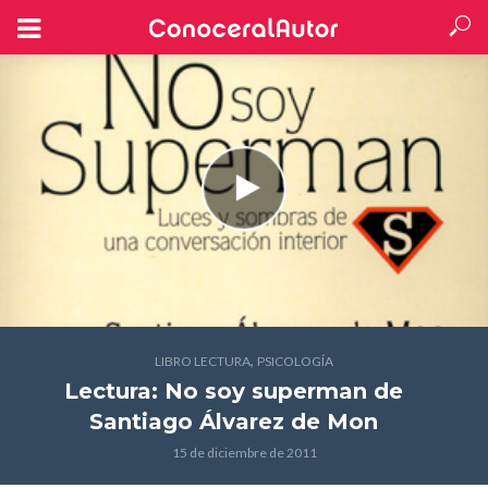
,
LIBRO LECTURA
PSICOLOGÍA
Lectura: No soy superman
de
Santiago Álvarez de Mon
15 de diciembre de 2011