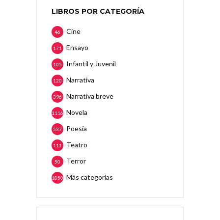
LIBROS POR CATEGORÍA
Cine
46
Ensayo
171
Infantil y Juvenil
105
Narrativa
120
Narrativa breve
396
Novela
1116
Poesía
537
Teatro
111
Terror
50
Más categorias
1850