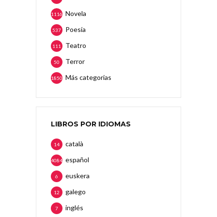
Novela
1116
Poesía
537
Teatro
111
Terror
50
Más categorias
1850
LIBROS POR IDIOMAS
català
14
español
4084
euskera
6
galego
12
inglés
7