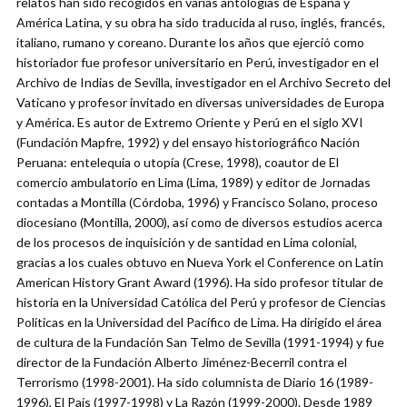
relatos han sido recogidos en varias antologías de España y
América Latina, y su obra ha sido traducida al ruso, inglés, francés,
italiano, rumano y coreano. Durante los años que ejerció como
historiador fue profesor universitario en Perú, investigador en el
Archivo de Indias de Sevilla, investigador en el Archivo Secreto del
Vaticano y profesor invitado en diversas universidades de Europa
y América. Es autor de Extremo Oriente y Perú en el siglo XVI
(Fundación Mapfre, 1992) y del ensayo historiográfico Nación
Peruana: entelequia o utopía (Crese, 1998), coautor de El
comercio ambulatorio en Lima (Lima, 1989) y editor de Jornadas
contadas a Montilla (Córdoba, 1996) y Francisco Solano, proceso
diocesiano (Montilla, 2000), así como de diversos estudios acerca
de los procesos de inquisición y de santidad en Lima colonial,
gracias a los cuales obtuvo en Nueva York el Conference on Latin
American History Grant Award (1996). Ha sido profesor titular de
historia en la Universidad Católica del Perú y profesor de Ciencias
Políticas en la Universidad del Pacífico de Lima. Ha dirigido el área
de cultura de la Fundación San Telmo de Sevilla (1991-1994) y fue
director de la Fundación Alberto Jiménez-Becerril contra el
Terrorismo (1998-2001). Ha sido columnista de Diario 16 (1989-
1996), El País (1997-1998) y La Razón (1999-2000). Desde 1989