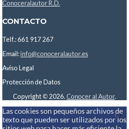
Conoceralautor R.D.
CONTACTO
Telf.: 661 917 267
Email:
info@conoceralautor.es
Aviso Legal
Protección de Datos
Copyright © 2026.
Conocer al Autor
.
Las cookies son pequeños archivos de
texto que pueden ser utilizados por los
sitios web para hacer más eficiente la