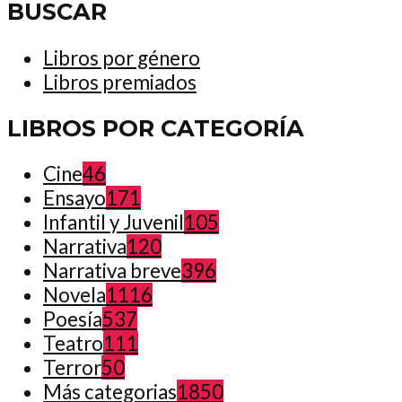
BUSCAR
Libros por género
Libros premiados
LIBROS POR CATEGORÍA
Cine
46
Ensayo
171
Infantil y Juvenil
105
Narrativa
120
Narrativa breve
396
Novela
1116
Poesía
537
Teatro
111
Terror
50
Más categorias
1850