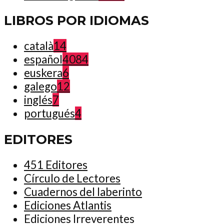
LIBROS POR IDIOMAS
català
14
español
4084
euskera
6
galego
12
inglés
7
portugués
4
EDITORES
451 Editores
Círculo de Lectores
Cuadernos del laberinto
Ediciones Atlantis
Ediciones Irreverentes