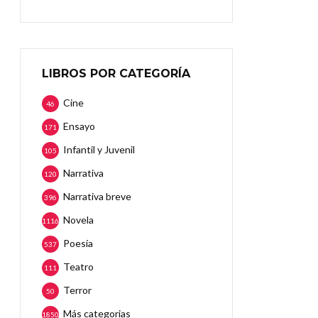
LIBROS POR CATEGORÍA
Cine
46
Ensayo
171
Infantil y Juvenil
105
Narrativa
120
Narrativa breve
396
Novela
1116
Poesía
537
Teatro
111
Terror
50
Más categorias
1850