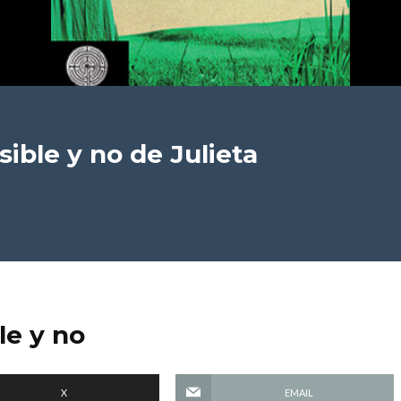
sible y no
de Julieta
le y no
X
EMAIL