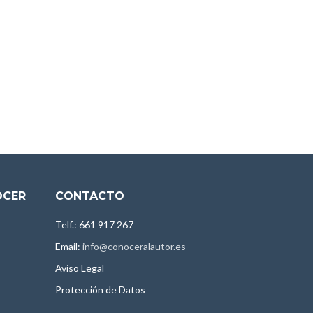
OCER
CONTACTO
Telf.: 661 917 267
Email:
info@conoceralautor.es
Aviso Legal
Protección de Datos