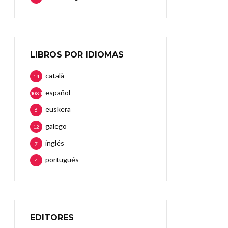
LIBROS POR IDIOMAS
català
14
español
4084
euskera
6
galego
12
inglés
7
portugués
4
EDITORES