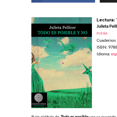
Lectura:
Julieta Pell
POESÍA
Cuadernos 
ISBN
: 97
Idioma
:
esp
Bajo el título de
Todo es posible
y no se esconde 