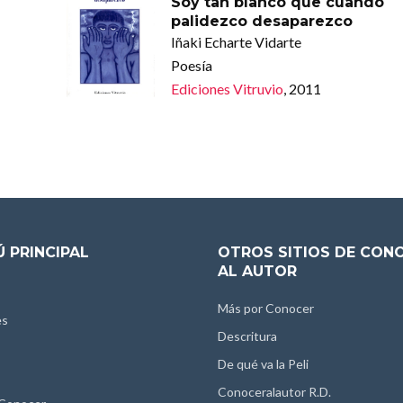
Soy tan blanco que cuando
palidezco desaparezco
Iñaki Echarte Vidarte
Poesía
Ediciones Vitruvio
, 2011
 PRINCIPAL
OTROS SITIOS DE CON
AL AUTOR
Más por Conocer
es
Descritura
De qué va la Peli
Conoceralautor R.D.