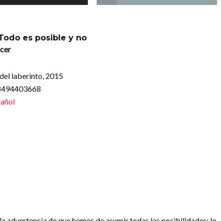
 Todo es posible y no
icer
del laberinto, 2015
88494403668
añol
la advertencia de que hemos de asumir todas las posibilidades: lo