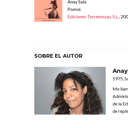
Anay Sala
Poesía
Ediciones Torremozas, S.L.
, 20
SOBRE EL AUTOR
Anay
1975, S
Me llam
Adminis
de la E
de répl