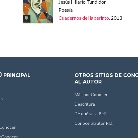
Jesús Hilario Tundidor
Poesía
Cuadernos del laberinto
, 2013
 PRINCIPAL
OTROS SITIOS DE CON
AL AUTOR
Más por Conocer
es
Descritura
De qué va la Peli
Conoceralautor R.D.
 Conocer
rConocer