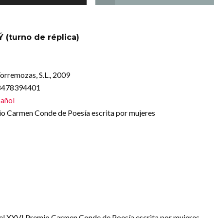
Ý (turno de réplica)
orremozas, S.L., 2009
88478394401
añol
o Carmen Conde de Poesía escrita por mujeres
o el XXVI Premio Carmen Conde de Poesía escrita por mujeres.