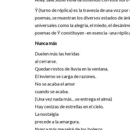
Ý (turno de réplica) es la travesía de una voz p
poemas, se muestran los diversos estados de áni
universales como la alegría, el miedo, el desánimo
poemas de Ý constituyen -en esencia- una réplica 
Nunca más
Duelen más las heridas
al cerrarse.
Quedan restos de lluvia en la ventana.
El invierno se carga de razones.
No se acaba el amor
cuando se acaba.
(Una vez nada más…se entrega el alma)
Hay cenizas de estrellas en el cielo.
La nostalgia
precede a la amargura.
Nunca más me reiré de los boleros.