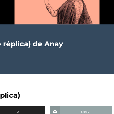
 réplica)
de Anay
plica)
X
EMAIL