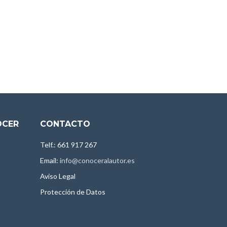
OCER
CONTACTO
Telf.: 661 917 267
Email:
info@conoceralautor.es
Aviso Legal
Protección de Datos