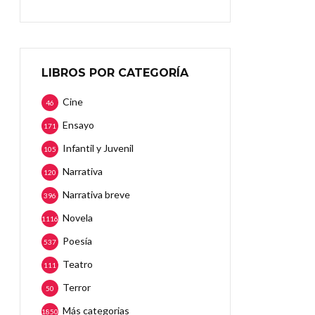
LIBROS POR CATEGORÍA
Cine
46
Ensayo
171
Infantil y Juvenil
105
Narrativa
120
Narrativa breve
396
Novela
1116
Poesía
537
Teatro
111
Terror
50
Más categorias
1850