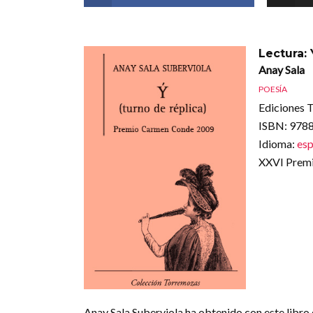
Lectura: 
Anay Sala
POESÍA
Ediciones T
ISBN
: 97
Idioma
:
esp
XXVI Premi
Anay Sala Suberviola ha obtenido con este libr