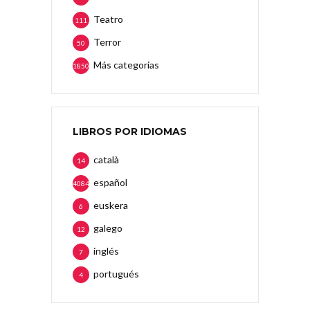
Teatro
111
Terror
50
Más categorias
1850
LIBROS POR IDIOMAS
català
14
español
4084
euskera
6
galego
12
inglés
7
portugués
4