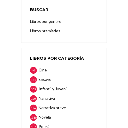
BUSCAR
Libros por género
Libros premiados
LIBROS POR CATEGORÍA
Cine
46
Ensayo
171
Infantil y Juvenil
105
Narrativa
120
Narrativa breve
396
Novela
1116
Poesía
537