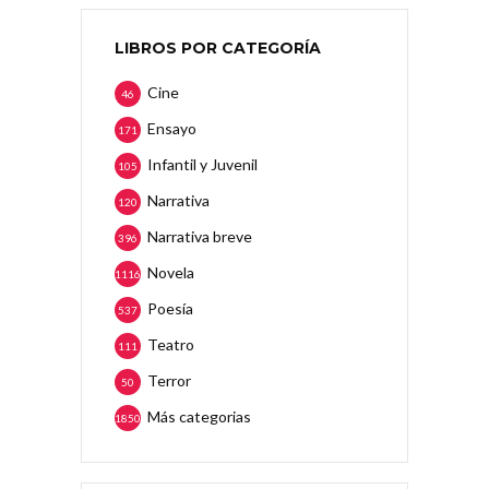
LIBROS POR CATEGORÍA
Cine
46
Ensayo
171
Infantil y Juvenil
105
Narrativa
120
Narrativa breve
396
Novela
1116
Poesía
537
Teatro
111
Terror
50
Más categorias
1850