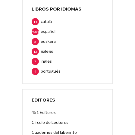
LIBROS POR IDIOMAS
català
14
español
4084
euskera
6
galego
12
inglés
7
portugués
4
EDITORES
451 Editores
Círculo de Lectores
Cuadernos del laberinto