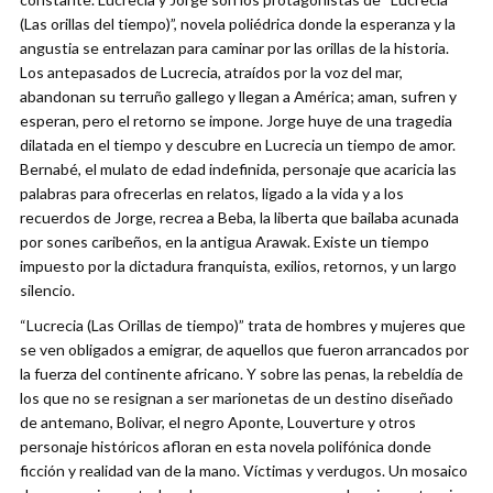
(Las orillas del tiempo)”, novela poliédrica donde la esperanza y la
angustia se entrelazan para caminar por las orillas de la historia.
Los antepasados de Lucrecia, atraídos por la voz del mar,
abandonan su terruño gallego y llegan a América; aman, sufren y
esperan, pero el retorno se impone. Jorge huye de una tragedia
dilatada en el tiempo y descubre en Lucrecia un tiempo de amor.
Bernabé, el mulato de edad indefinida, personaje que acaricia las
palabras para ofrecerlas en relatos, ligado a la vida y a los
recuerdos de Jorge, recrea a Beba, la liberta que bailaba acunada
por sones caribeños, en la antigua Arawak. Existe un tiempo
impuesto por la dictadura franquista, exilios, retornos, y un largo
silencio.
“Lucrecia (Las Orillas de tiempo)” trata de hombres y mujeres que
se ven obligados a emigrar, de aquellos que fueron arrancados por
la fuerza del continente africano. Y sobre las penas, la rebeldía de
los que no se resignan a ser marionetas de un destino diseñado
de antemano, Bolivar, el negro Aponte, Louverture y otros
personaje históricos afloran en esta novela polifónica donde
ficción y realidad van de la mano. Víctimas y verdugos. Un mosaico