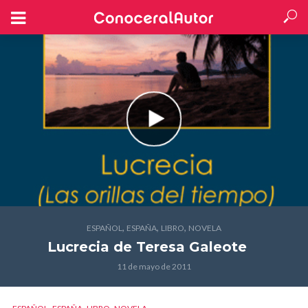
,
,
,
ESPAÑOL
ESPAÑA
LIBRO
NOVELA
Lucrecia
de Teresa Galeote
11 de mayo de 2011
,
,
,