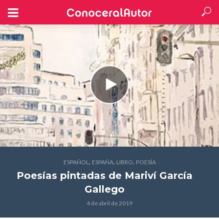
,
,
,
ESPAÑOL
ESPAÑA
LIBRO
POESÍA
Poesías pintadas
de Mariví García
Gallego
4 de abril de 2019