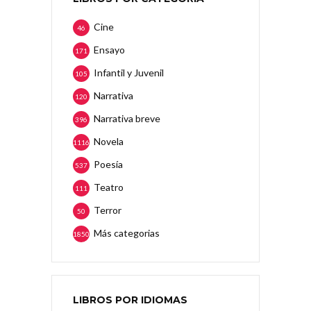
Cine
46
Ensayo
171
Infantil y Juvenil
105
Narrativa
120
Narrativa breve
396
Novela
1116
Poesía
537
Teatro
111
Terror
50
Más categorias
1850
LIBROS POR IDIOMAS