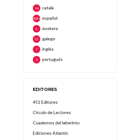
català
14
español
4084
euskera
6
galego
12
inglés
7
portugués
4
EDITORES
451 Editores
Círculo de Lectores
Cuadernos del laberinto
Ediciones Atlantis