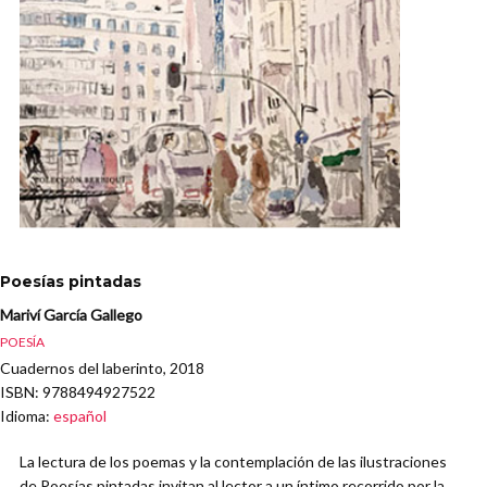
Poesías pintadas
Mariví García Gallego
POESÍA
Cuadernos del laberinto, 2018
ISBN
: 9788494927522
Idioma
:
español
La lectura de los poemas y la contemplación de las ilustraciones
de Poesías pintadas invitan al lector a un íntimo recorrido por la