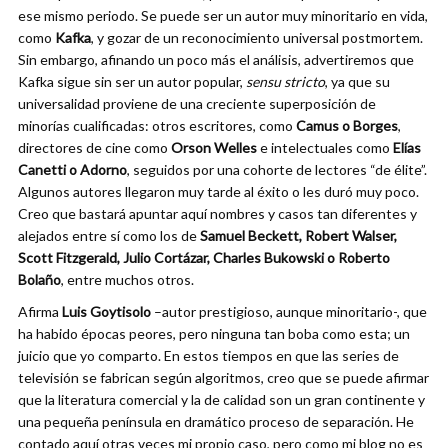
ese mismo periodo. Se puede ser un autor muy minoritario en vida,
como
Kafka
, y gozar de un reconocimiento universal postmortem.
Sin embargo, afinando un poco más el análisis, advertiremos que
Kafka sigue sin ser un autor popular,
sensu stricto
, ya que su
universalidad proviene de una creciente superposición de
minorías cualificadas: otros escritores, como
Camus o Borges
,
directores de cine como
Orson Welles
e intelectuales como
Elías
Canetti o Adorno
, seguidos por una cohorte de lectores “de élite”.
Algunos autores llegaron muy tarde al éxito o les duró muy poco.
Creo que bastará apuntar aquí nombres y casos tan diferentes y
alejados entre sí como los de
Samuel Beckett, Robert Walser,
Scott Fitzgerald, Julio Cortázar, Charles Bukowski o Roberto
Bolaño
, entre muchos otros.
Afirma
Luis Goytisolo
–autor prestigioso, aunque minoritario-, que
ha habido épocas peores, pero ninguna tan boba como esta; un
juicio que yo comparto. En estos tiempos en que las series de
televisión se fabrican según algoritmos, creo que se puede afirmar
que la literatura comercial y la de calidad son un gran continente y
una pequeña península en dramático proceso de separación. He
contado aquí otras veces mi propio caso, pero como mi blog no es