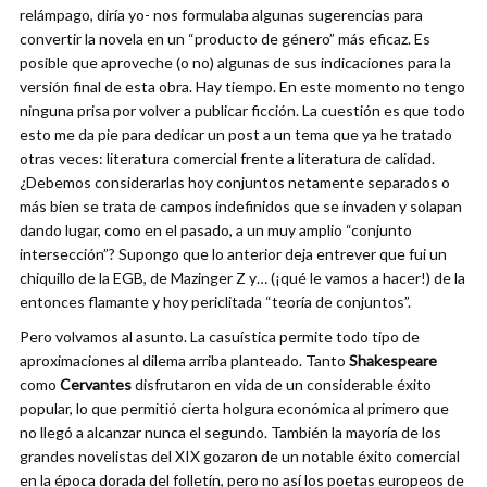
relámpago, diría yo- nos formulaba algunas sugerencias para
convertir la novela en un “producto de género” más eficaz. Es
posible que aproveche (o no) algunas de sus indicaciones para la
versión final de esta obra. Hay tiempo. En este momento no tengo
ninguna prisa por volver a publicar ficción. La cuestión es que todo
esto me da pie para dedicar un post a un tema que ya he tratado
otras veces: literatura comercial frente a literatura de calidad.
¿Debemos considerarlas hoy conjuntos netamente separados o
más bien se trata de campos indefinidos que se invaden y solapan
dando lugar, como en el pasado, a un muy amplio “conjunto
intersección”? Supongo que lo anterior deja entrever que fui un
chiquillo de la EGB, de Mazinger Z y… (¡qué le vamos a hacer!) de la
entonces flamante y hoy periclitada “teoría de conjuntos”.
Pero volvamos al asunto. La casuística permite todo tipo de
aproximaciones al dilema arriba planteado. Tanto
Shakespeare
como
Cervantes
disfrutaron en vida de un considerable éxito
popular, lo que permitió cierta holgura económica al primero que
no llegó a alcanzar nunca el segundo. También la mayoría de los
grandes novelistas del XIX gozaron de un notable éxito comercial
en la época dorada del folletín, pero no así los poetas europeos de