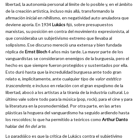
libertad, la autonomía personal al límite de lo posible y, en el ámbito
de la creación artística, incluso más allá, transformando la
afirmación inicial en nihilismo, en negatividad auto-anuladora que
deviene aporía. En 1934
Lukács
fijó, sobre presupuestos
marxistas, su posición en contra del movimiento expresionista, al
que consideraba un subjetivismo extremo que llevaba al
solipsismo. Ese discurso mereció una extensa y bien fundada
réplica de
Ernst Bloch
4 años más tarde. La mayor parte de los
vanguardistas se consideraron enemigos de la burguesía, pero el
hecho es que siempre fueron protegidos y sustentados por ella.
Esto duró hasta que la incredulidad burguesa ante todo gran
relato e, implícitamente, ante cualquier tipo de
valor estético
trascendente
, e incluso en relación con el gran espejismo de la
libertad, abocó a los artistas a la tiranía de la industria cultural. Lo
último vale sobre todo para la música (pop, rock), para el cine y para
la literatura en la posmodernidad. Por otra parte, en las artes
plásticas la hoguera del vanguardismo ha seguido ardiendo hasta
los rescoldos; lo que ha permitido a teóricos como
Arthur Danto
hablar del
fin del arte
.
Lo paradójico es que la crítica de Lukács contra el subjetivimo