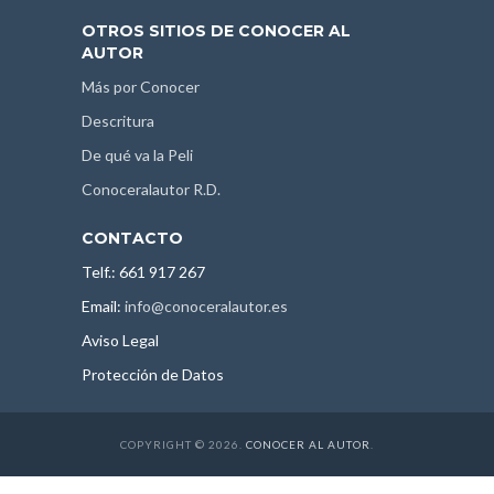
OTROS SITIOS DE CONOCER AL
AUTOR
Más por Conocer
Descritura
De qué va la Peli
Conoceralautor R.D.
CONTACTO
Telf.: 661 917 267
Email:
info@conoceralautor.es
Aviso Legal
Protección de Datos
COPYRIGHT © 2026.
CONOCER AL AUTOR
.