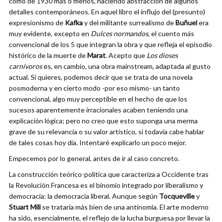
como de 1930 más o menos, haciendo abstracción de algunos
detalles contemporáneos. En aquel libro el influjo del (presunto)
expresionismo de
Kafka
y del militante surrealismo de
Buñuel
era
muy evidente, excepto en
Dulces normandos
, el cuento más
convencional de los 5 que integran la obra y que refleja el episodio
histórico de la muerte de
Marat
. Acepto que
Los dioses
carnívoros
es, en cambio, una obra mainstream, adaptada al gusto
actual. Si quieres, podemos decir que se trata de una novela
posmoderna y en cierto modo -por eso mismo- un tanto
convencional, algo muy perceptible en el hecho de que los
sucesos aparentemente irracionales acaben teniendo una
explicación lógica; pero no creo que esto suponga una merma
grave de su relevancia o su valor artístico, si todavía cabe hablar
de tales cosas hoy día. Intentaré explicarlo un poco mejor.
Empecemos por lo general, antes de ir al caso concreto.
La construcción teórico-política que caracteriza a Occidente tras
la Revolución Francesa es el binomio integrado por liberalismo y
democracia: la democracia liberal. Aunque según
Tocqueville
y
Stuart Mill
se trataría más bien de una antinomia. El arte moderno
ha sido, esencialmente, el reflejo de la lucha burguesa por llevar la