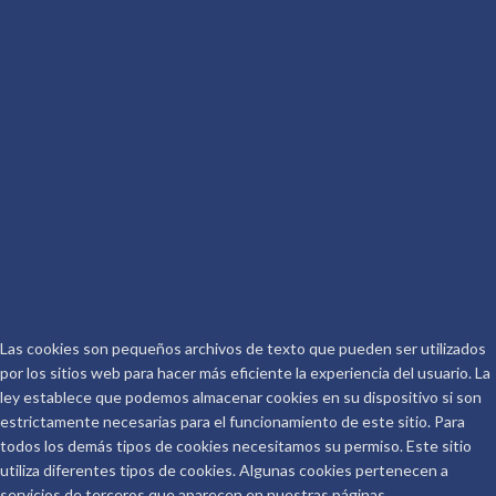
De qué va la Peli
Conoceralautor R.D.
CONTACTO
Telf.: 661 917 267
Email:
info@conoceralautor.es
Aviso Legal
Protección de Datos
COPYRIGHT © 2026.
CONOCER AL AUTOR
.
Las cookies son pequeños archivos de texto que pueden ser utilizados
por los sitios web para hacer más eficiente la experiencia del usuario. La
ley establece que podemos almacenar cookies en su dispositivo si son
estrictamente necesarias para el funcionamiento de este sitio. Para
todos los demás tipos de cookies necesitamos su permiso. Este sitio
utiliza diferentes tipos de cookies. Algunas cookies pertenecen a
servicios de terceros que aparecen en nuestras páginas.