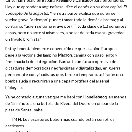
tanto han hecho en España
Faemino y Cansado
) para entenderlo.
Hay que aprender a angustiarse, dice el danés en su obra capital
El
concepto de la angustia
. Y en otra parte explica que quien se
vuelve grave “a tiempo” puede tomar todo lo demás a broma; y al
contrario: “quien se torna grave por (…) toda clase de (…) sonantes
cosas, pero no ante sí mismo, es, a pesar de toda esa su gravedad,
un frívolo bromista.”
Estoy lamentablemente convencido de que la Unión Europea,
pese a la victoria del lampiño
Macron
, camina con paso lento y
firme hacia la desintegración. Barrunto un futuro opresivo de
dictaduras democráticas neofascistas y digitalizadas, en guerra
permanente con yihadistas que, tarde o temprano, utilizarán una
bomba sucia o recurrirán a una cepa mortífera del arsenal
biológico.
Ya he contado alguna vez que me bebí con
Houellebecq
, en menos
de 15 minutos, una botella de Rivera del Duero en un bar de la
plaza de Santa Isabel.
[M H: Los escritores beben más cuando están con otros
escritores.