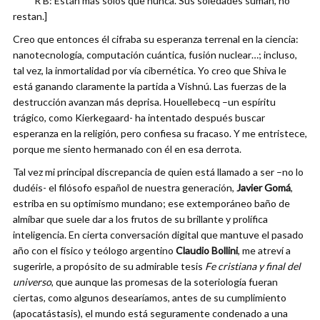
R B: Están más solos que nunca. Sus soledades suman, no
restan.]
Creo que entonces él cifraba su esperanza terrenal en la ciencia:
nanotecnología, computación cuántica, fusión nuclear…; incluso,
tal vez, la inmortalidad por vía cibernética. Yo creo que Shiva le
está ganando claramente la partida a Vishnú. Las fuerzas de la
destrucción avanzan más deprisa. Houellebecq –un espíritu
trágico, como Kierkegaard- ha intentado después buscar
esperanza en la religión, pero confiesa su fracaso. Y me entristece,
porque me siento hermanado con él en esa derrota.
Tal vez mi principal discrepancia de quien está llamado a ser –no lo
dudéis- el filósofo español de nuestra generación,
Javier Gomá
,
estriba en su optimismo mundano; ese extemporáneo baño de
almíbar que suele dar a los frutos de su brillante y prolífica
inteligencia. En cierta conversación digital que mantuve el pasado
año con el físico y teólogo argentino
Claudio Bollini
, me atreví a
sugerirle, a propósito de su admirable tesis
Fe cristiana y final del
universo
, que aunque las promesas de la soteriología fueran
ciertas, como algunos desearíamos, antes de su cumplimiento
(apocatástasis), el mundo está seguramente condenado a una