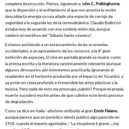
completa destrucción. Pienso, siguiendo a J
ohn C. Polkinghorne
,
que la dispersión y el enfriamiento al que nos arrastra la recién
descubierta energía oscura añade una especie de cerrojo de
seguridad a la segunda ley de la termodinámica. Claudio Bollini no
estaba muy de acuerdo con esa sombría visión mía, aunque
celebró mi metáfora del “Sábado Santo cósmico”.
Estamos asistiendo a un estancamiento de las economías
occidentales, a un agotamiento de los recursos, a la 6ª gran
extinción de especies. El cine en pantalla grande se muere, como
la prensa escrita y la literatura canónicamente relevante (aunque
algunos dinosaurios aún intentemos practicarla, ignorando el
resplandor en el horizonte producido por el impacto en Yucatán), y
ya están en coma profundo e irreversible las artes plásticas y la
música. Pero nada de esto me preocupa ¿sabéis? Porque mi propia
muerte sucederá mucho antes de que culmine este lento proceso
de degradación.
Como se dice en Italia –aforismo atribuido al gran
Ennio Flaiano
,
aunque parece que un periódico vienés publicó algo parecido en
1918, cuando el imperio agonizaba-: “La situazione è grave…, ma