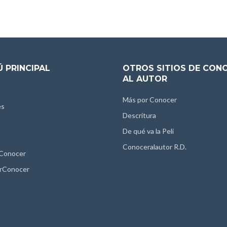
 PRINCIPAL
OTROS SITIOS DE CON
AL AUTOR
Más por Conocer
es
Descritura
De qué va la Peli
Conoceralautor R.D.
 Conocer
rConocer