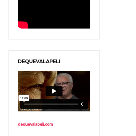
DEQUEVALAPELI
dequevalapeli.com