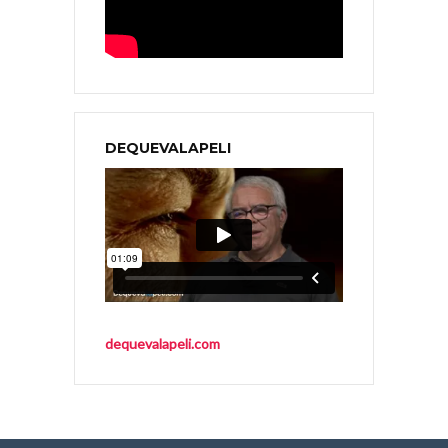
DEQUEVALAPELI
dequevalapeli.com