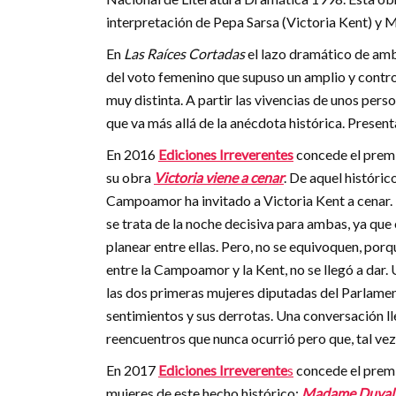
interpretación de Pepa Sarsa (Victoria Kent) y
En
Las Raíces Cortadas
el lazo dramático de amb
del voto femenino que supuso un amplio y controv
muy distinta. A partir las vivencias de unos pers
que va más allá de la anécdota histórica. Presen
En 2016
Ediciones Irreverentes
concede el prem
su obra
Victoria viene a cenar
. De aquel históri
Campoamor ha invitado a Victoria Kent a cenar. Lo
se trata de la noche decisiva para ambas, ya que
planear entre ellas. Pero, no se equivoquen, porq
entre la Campoamor y la Kent, no se llegó a dar.
las dos primeras mujeres diputadas del Parlament
sentimientos y sus derrotas. Una conversación ll
reencuentros que nunca ocurrió pero que, tal vez
En 2017
Ediciones Irreverente
s
concede el prem
mujeres de este hecho histórico:
Madame Duval v