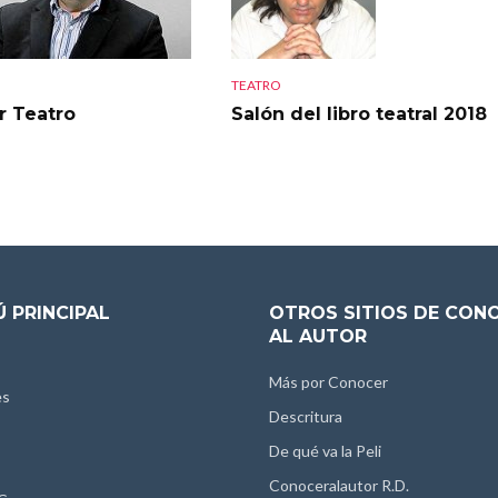
TEATRO
r Teatro
Salón del libro teatral 2018
 PRINCIPAL
OTROS SITIOS DE CON
AL AUTOR
Más por Conocer
es
Descritura
De qué va la Peli
Conoceralautor R.D.