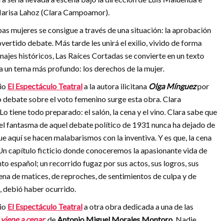
 Marisa Lahoz (Clara Campoamor).
as mujeres se consigue a través de una situación: la aprobación
ertido debate. Más tarde les unirá el exilio, vivido de forma
onajes históricos, Las Raíces Cortadas se convierte en un texto
ta un tema más profundo: los derechos de la mujer.
io
El Espectáculo Teatral
a la autora ilicitana
Olga Mínguez
por
co debate sobre el voto femenino surge esta obra. Clara
 tiene todo preparado: el salón, la cena y el vino. Clara sabe que
 el fantasma de aquel debate político de 1931 nunca ha dejado de
ue aquí se hacen malabarismos con la inventiva. Y es que, la cena
 Un capítulo ficticio donde conoceremos la apasionante vida de
o español; un recorrido fugaz por sus actos, sus logros, sus
ena de matices, de reproches, de sentimientos de culpa y de
, debió haber ocurrido.
io
El Espectáculo Teatral
a otra obra dedicada a una de las
iene a cenar
, de
Antonio
Miguel Morales Montoro
. Nadie