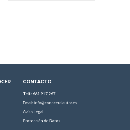
OCER
CONTACTO
Telf.: 661 917 267
Email:
info@conoceralautor.es
Aviso Legal
Protección de Datos