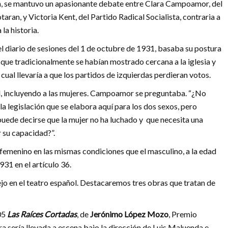
a, se mantuvo un apasionante debate entre Clara Campoamor, del
aran, y Victoria Kent, del Partido Radical Socialista, contraria a
la historia.
el diario de sesiones del 1 de octubre de 1931, basaba su postura
 que tradicionalmente se habían mostrado cercana a la iglesia y
ual llevaría a que los partidos de izquierdas perdieran votos.
, incluyendo a las mujeres. Campoamor se preguntaba. “¿No
a legislación que se elabora aquí para los dos sexos, pero
uede decirse que la mujer no ha luchado y que necesita una
 su capacidad?”.
 femenino en las mismas condiciones que el masculino, a la edad
931 en el artículo 36.
ejo en el teatro español. Destacaremos tres obras que tratan de
05
Las Raíces Cortadas
, de
Jerónimo López Mozo
, Premio
 sería llevada a escena bajo la dirección de Luis Maluenda e