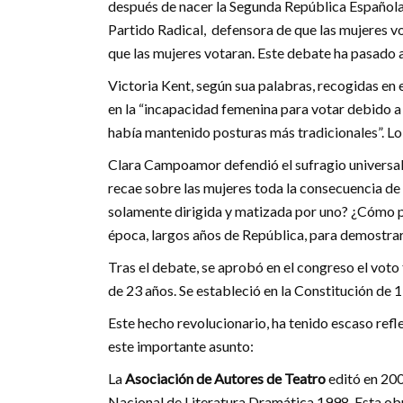
después de nacer la Segunda República Español
Partido Radical, defensora de que las mujeres vot
que las mujeres votaran. Este debate ha pasado a 
Victoria Kent, según sua palabras, recogidas en 
en la “incapacidad femenina para votar debido a
había mantenido posturas más tradicionales”. Lo c
Clara Campoamor defendió el sufragio universal
recae sobre las mujeres toda la consecuencia de l
solamente dirigida y matizada por uno? ¿Cómo p
época, largos años de República, para demostrar
Tras el debate, se aprobó en el congreso el voto
de 23 años. Se estableció en la Constitución de 1
Este hecho revolucionario, ha tenido escaso refl
este importante asunto:
La
Asociación de Autores de Teatro
editó en 20
Nacional de Literatura Dramática 1998. Esta obra