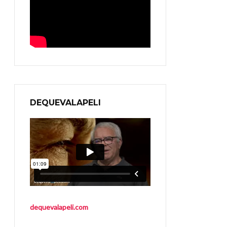
DEQUEVALAPELI
dequevalapeli.com