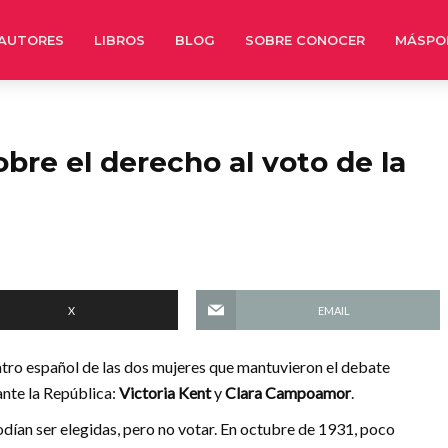
AUTORES
LIBROS
BLOG
SOBRE CONOCER
MÁSPO
obre el derecho al voto de la
X
EMAIL
teatro español de las dos mujeres que mantuvieron el debate
ante la República:
Victoria Kent
y
Clara Campoamor
.
odían ser elegidas, pero no votar. En octubre de 1931, poco