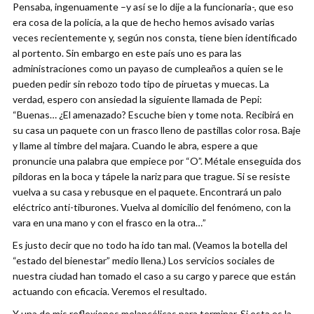
Pensaba, ingenuamente –y así se lo dije a la funcionaria-, que eso
era cosa de la policía, a la que de hecho hemos avisado varias
veces recientemente y, según nos consta, tiene bien identificado
al portento. Sin embargo en este país uno es para las
administraciones como un payaso de cumpleaños a quien se le
pueden pedir sin rebozo todo tipo de piruetas y muecas. La
verdad, espero con ansiedad la siguiente llamada de Pepi:
“Buenas… ¿El amenazado? Escuche bien y tome nota. Recibirá en
su casa un paquete con un frasco lleno de pastillas color rosa. Baje
y llame al timbre del majara. Cuando le abra, espere a que
pronuncie una palabra que empiece por “O”. Métale enseguida dos
píldoras en la boca y tápele la nariz para que trague. Si se resiste
vuelva a su casa y rebusque en el paquete. Encontrará un palo
eléctrico anti-tiburones. Vuelva al domicilio del fenómeno, con la
vara en una mano y con el frasco en la otra…”
Es justo decir que no todo ha ido tan mal. (Veamos la botella del
“estado del bienestar” medio llena.) Los servicios sociales de
nuestra ciudad han tomado el caso a su cargo y parece que están
actuando con eficacia. Veremos el resultado.
Y una de mis reflexiones melancólicas para terminar. Si esta es la