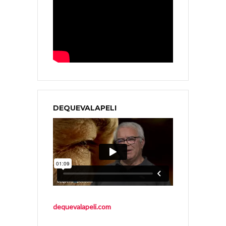
DEQUEVALAPELI
dequevalapeli.com