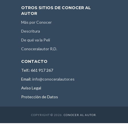
OTROS SITIOS DE CONOCER AL
AUTOR
Más por Conocer
Descritura
De qué va la Peli
Conoceralautor R.D.
CONTACTO
Telf.: 661 917 267
Email:
info@conoceralautor.es
Aviso Legal
Protección de Datos
COPYRIGHT © 2026.
CONOCER AL AUTOR
.