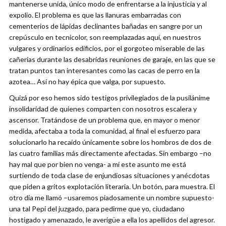
mantenerse unida, único modo de enfrentarse a la injusticia y al
expolio. El problema es que las llanuras embarradas con
cementerios de lápidas declinantes bañadas en sangre por un
crepúsculo en tecnicolor, son reemplazadas aquí, en nuestros
vulgares y ordinarios edificios, por el gorgoteo miserable de las
cañerías durante las desabridas reuniones de garaje, en las que se
tratan puntos tan interesantes como las cacas de perro en la
azotea… Así no hay épica que valga, por supuesto.
Quizá por eso hemos sido testigos privilegiados de la pusilánime
insolidaridad de quienes comparten con nosotros escalera y
ascensor. Tratándose de un problema que, en mayor o menor
medida, afectaba a toda la comunidad, al final el esfuerzo para
solucionarlo ha recaído únicamente sobre los hombros de dos de
las cuatro familias más directamente afectadas. Sin embargo –no
hay mal que por bien no venga- a mí este asunto me está
surtiendo de toda clase de enjundiosas situaciones y anécdotas
que piden a gritos explotación literaria. Un botón, para muestra. El
otro día me llamó –usaremos piadosamente un nombre supuesto-
una tal Pepi del juzgado, para pedirme que yo, ciudadano
hostigado y amenazado, le averigüe a ella los apellidos del agresor.