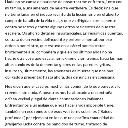
Hado no se cansa de burlarse de nosotros) me enfrento, junto con
mi familia, a una amenaza de muerte verdadera. Es decir, una que
no tiene lugar en el inocuo recinto de la ficción sino en el abierto
campo de batalla de la vida real, y que va dirigida expresamente
contra nosotros y contra algunos otros residentes de nuestra
escalera. Os ahorro detalles insustanciales. En resumidas cuentas,
se trata de un vecino delincuente y enfermo mental, por ese
orden o por el otro, que estuvo en la cárcel por maltratar
brutalmente a su compañera y que en los últimos años no ha
hecho otra cosa que escalar, sin oxígeno y sin tregua, hacia las más
altas cumbres de la demencia: golpes en las paredes, gritos,
insultos y, últimamente, las amenazas de muerte que nos han
obligado a presentar, hasta ahora, dos denuncias en comisaría.
Nos dicen que el caso es mucho más común de lo que parece, y lo
creemos, sin duda. A nosotros nos ha abocado a una extraña
odisea vecinal y legal de claras connotaciones kafkianas.
Enfrentarnos a un malaje que nos hace la vida imposible tiene,
también, un eco remoto de esos westerns sublimes (“Raíces
profundas”, por ejemplo) en los que una pacífica comunidad de
granjeros lucha contra los bandidos de turno, tratando de