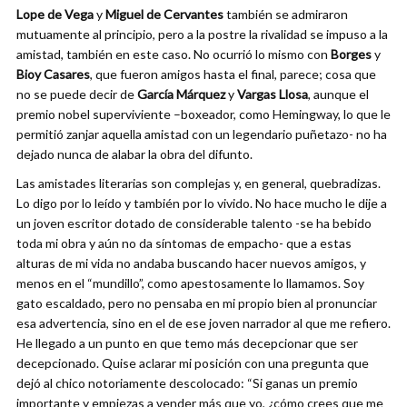
Lope de Vega
y
Miguel de Cervantes
también se admiraron
mutuamente al principio, pero a la postre la rivalidad se impuso a la
amistad, también en este caso. No ocurrió lo mismo con
Borges
y
Bioy Casares
, que fueron amigos hasta el final, parece; cosa que
no se puede decir de
García Márquez
y
Vargas Llosa
, aunque el
premio nobel superviviente –boxeador, como Hemingway, lo que le
permitió zanjar aquella amistad con un legendario puñetazo- no ha
dejado nunca de alabar la obra del difunto.
Las amistades literarias son complejas y, en general, quebradizas.
Lo digo por lo leído y también por lo vivido. No hace mucho le dije a
un joven escritor dotado de considerable talento -se ha bebido
toda mi obra y aún no da síntomas de empacho- que a estas
alturas de mi vida no andaba buscando hacer nuevos amigos, y
menos en el “mundillo”, como apestosamente lo llamamos. Soy
gato escaldado, pero no pensaba en mi propio bien al pronunciar
esa advertencia, sino en el de ese joven narrador al que me refiero.
He llegado a un punto en que temo más decepcionar que ser
decepcionado. Quise aclarar mi posición con una pregunta que
dejó al chico notoriamente descolocado: “Si ganas un premio
importante y empiezas a vender más que yo, ¿cómo crees que me