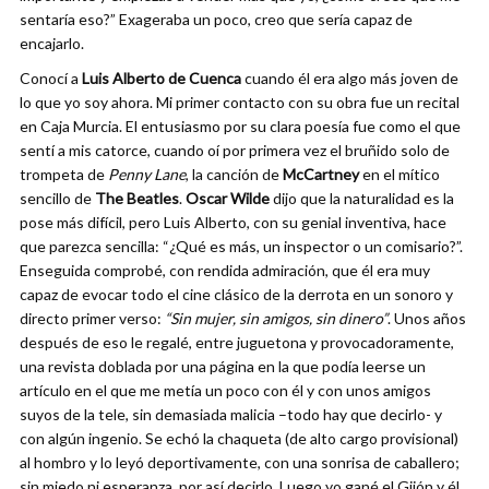
sentaría eso?” Exageraba un poco, creo que sería capaz de
encajarlo.
Conocí a
Luis Alberto de Cuenca
cuando él era algo más joven de
lo que yo soy ahora. Mi primer contacto con su obra fue un recital
en Caja Murcia. El entusiasmo por su clara poesía fue como el que
sentí a mis catorce, cuando oí por primera vez el bruñido solo de
trompeta de
Penny Lane
, la canción de
McCartney
en el mítico
sencillo de
The Beatles
.
Oscar Wilde
dijo que la naturalidad es la
pose más difícil, pero Luis Alberto, con su genial inventiva, hace
que parezca sencilla: “¿Qué es más, un inspector o un comisario?”.
Enseguida comprobé, con rendida admiración, que él era muy
capaz de evocar todo el cine clásico de la derrota en un sonoro y
directo primer verso:
“Sin mujer, sin amigos, sin dinero”
. Unos años
después de eso le regalé, entre juguetona y provocadoramente,
una revista doblada por una página en la que podía leerse un
artículo en el que me metía un poco con él y con unos amigos
suyos de la tele, sin demasiada malicia –todo hay que decirlo- y
con algún ingenio. Se echó la chaqueta (de alto cargo provisional)
al hombro y lo leyó deportivamente, con una sonrisa de caballero;
sin miedo ni esperanza, por así decirlo. Luego yo gané el Gijón y él