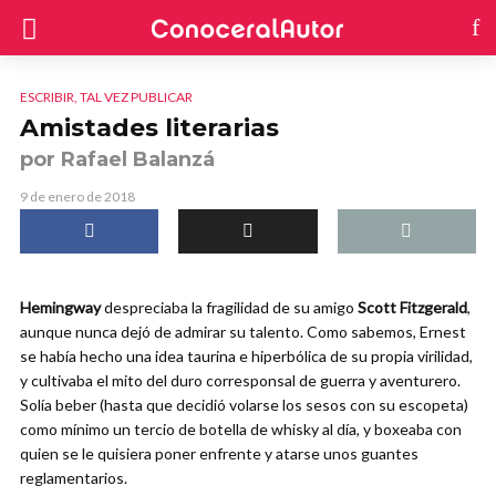
ESCRIBIR, TAL VEZ PUBLICAR
Amistades literarias
por Rafael Balanzá
9 de enero de 2018
Hemingway
despreciaba la fragilidad de su amigo
Scott Fitzgerald
,
aunque nunca dejó de admirar su talento. Como sabemos, Ernest
se había hecho una idea taurina e hiperbólica de su propia virilidad,
y cultivaba el mito del duro corresponsal de guerra y aventurero.
Solía beber (hasta que decidió volarse los sesos con su escopeta)
como mínimo un tercio de botella de whisky al día, y boxeaba con
quien se le quisiera poner enfrente y atarse unos guantes
reglamentarios.