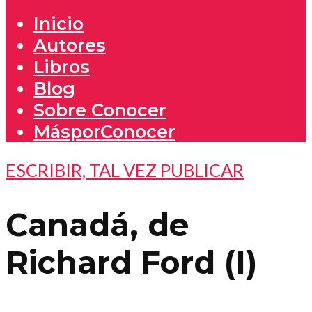
Inicio
Autores
Libros
Blog
Sobre Conocer
MásporConocer
ESCRIBIR, TAL VEZ PUBLICAR
Canadá, de
Richard Ford (I)