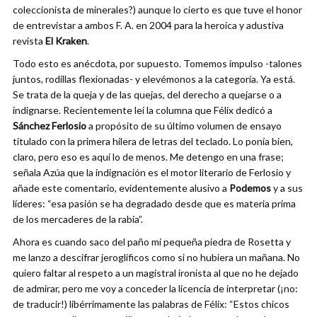
coleccionista de minerales?) aunque lo cierto es que tuve el honor
de entrevistar a ambos F. A. en 2004 para la heroica y adustiva
revista
El Kraken
.
Todo esto es anécdota, por supuesto. Tomemos impulso -talones
juntos, rodillas flexionadas- y elevémonos a la categoría. Ya está.
Se trata de la queja y de las quejas, del derecho a quejarse o a
indignarse. Recientemente leí la columna que Félix dedicó a
Sánchez Ferlosio
a propósito de su último volumen de ensayo
titulado con la primera hilera de letras del teclado. Lo ponía bien,
claro, pero eso es aquí lo de menos. Me detengo en una frase;
señala Azúa que la indignación es el motor literario de Ferlosio y
añade este comentario, evidentemente alusivo a
Podemos
y a sus
líderes: “esa pasión se ha degradado desde que es materia prima
de los mercaderes de la rabia”.
Ahora es cuando saco del paño mi pequeña piedra de Rosetta y
me lanzo a descifrar jeroglíficos como si no hubiera un mañana. No
quiero faltar al respeto a un magistral ironista al que no he dejado
de admirar, pero me voy a conceder la licencia de interpretar (¡no:
de traducir!) libérrimamente las palabras de Félix: “Estos chicos