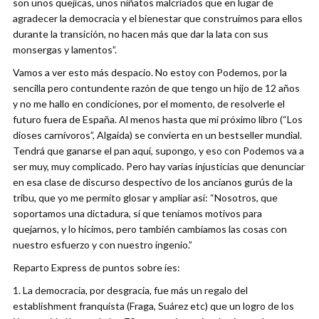
son unos quejicas, unos niñatos malcriados que en lugar de
agradecer la democracia y el bienestar que construimos para ellos
durante la transición, no hacen más que dar la lata con sus
monsergas y lamentos”.
Vamos a ver esto más despacio. No estoy con Podemos, por la
sencilla pero contundente razón de que tengo un hijo de 12 años
y no me hallo en condiciones, por el momento, de resolverle el
futuro fuera de España. Al menos hasta que mi próximo libro (“Los
dioses carnívoros”, Algaida) se convierta en un bestseller mundial.
Tendrá que ganarse el pan aquí, supongo, y eso con Podemos va a
ser muy, muy complicado. Pero hay varias injusticias que denunciar
en esa clase de discurso despectivo de los ancianos gurús de la
tribu, que yo me permito glosar y ampliar así: “Nosotros, que
soportamos una dictadura, sí que teníamos motivos para
quejarnos, y lo hicimos, pero también cambiamos las cosas con
nuestro esfuerzo y con nuestro ingenio.”
Reparto Express de puntos sobre íes:
1. La democracia, por desgracia, fue más un regalo del
establishment franquista (Fraga, Suárez etc) que un logro de los