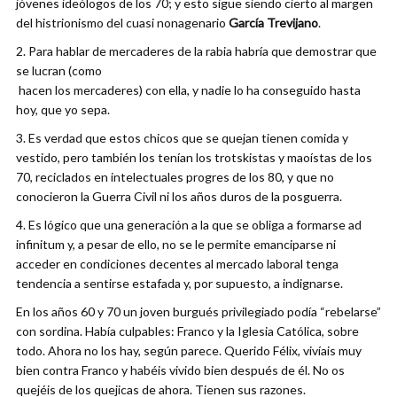
jóvenes ideólogos de los 70; y esto sigue siendo cierto al margen
del histrionismo del cuasi nonagenario
García Trevijano
.
2. Para hablar de mercaderes de la rabia habría que demostrar que
se lucran (como
hacen los mercaderes) con ella, y nadie lo ha conseguido hasta
hoy, que yo sepa.
3. Es verdad que estos chicos que se quejan tienen comida y
vestido, pero también los tenían los trotskistas y maoístas de los
70, reciclados en intelectuales progres de los 80, y que no
conocieron la Guerra Civil ni los años duros de la posguerra.
4. Es lógico que una generación a la que se obliga a formarse ad
infinitum y, a pesar de ello, no se le permite emanciparse ni
acceder en condiciones decentes al mercado laboral tenga
tendencia a sentirse estafada y, por supuesto, a indignarse.
En los años 60 y 70 un joven burgués privilegiado podía “rebelarse”
con sordina. Había culpables: Franco y la Iglesia Católica, sobre
todo. Ahora no los hay, según parece. Querido Félix, vivíais muy
bien contra Franco y habéis vivido bien después de él. No os
quejéis de los quejicas de ahora. Tienen sus razones.