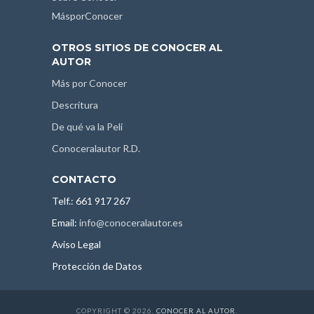
MásporConocer
OTROS SITIOS DE CONOCER AL
AUTOR
Más por Conocer
Descritura
De qué va la Peli
Conoceralautor R.D.
CONTACTO
Telf.: 661 917 267
Email:
info@conoceralautor.es
Aviso Legal
Protección de Datos
COPYRIGHT © 2026.
CONOCER AL AUTOR
.