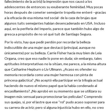
fallecimiento de la actriz) la impresión que nos causó a los
adolescentes de entonces su exuberante feminidad. Muy pocas
horas después de cometer semejante tropelía me enteré –gracias
a la eficacia de esa misma red social- de la caza de brujas que
algunos tuits semejantes habían desencadenado en USA. Incluso
aquí, en la periferia del Imperio, parece que también hubo algo de
gresca a propósito de no sé qué tuit de Santiago Segura.
Por lo visto, hay que pedir perdón por recordar la belleza
indiscutible de una mujer que destacó (principal, aunque no
únicamente) por su belleza. Carrie Fisher hacía muy bien de Leia
Organa, creo que eso nadie lo pone en duda; sin embargo, tales
aptitudes interpretativas no la sitúan, me parece, a la misma altura
que Catharine Hepburn o Liv Ullmann. ¿Acaso es ofender su
memoria recordarla como una mujer hermosa con pinta de
princesa galáctica? ¿No aceptó ella participar en la trilogía actual
haciendo de nuevo el mismo papel que la había condenado al
encasillamiento? ¿No aprobó en su momento que se utilizara su
imagen más sensual para promocionar las películas? Comprendo
sus quejas, sí, por el lastre que ese “rol” pudo acaso suponer para
su carrera de actriz; pero si alguna injusticia hubo en ello, no creo