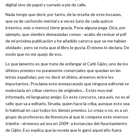
digital sino de papel y currado a pie de calle.
Nada tengo que decir, por tanto, de la reseña de este bocazas,
que va de cachondo mental y a veces (uno de cada quince
intentos, más o menos) tiene gracia. Pone alguna pega. Dice, por
ejemplo, que siembro demasiadas comas –acabo de revisar el pdf
de mi próxima publicación y he añadido catorce que se me habían
olvidado-, pero se nota que el libro le gusta. Él mismo lo declara. De
modo que no me quejo de eso.
Lo que lamento es que trate de enfangar el Café Gijón, uno de los
últimos premios no puramente comerciales que quedan en las
letras españolas; por no decir el último, al menos entre los
importantes. Proclama este enmascarado que ninguna editorial se
molestaría en cribar cientos de originales… Estás muy mal
informado, mi lenguaraz amigo. En este concurso, rara avis, no es el
sello que va a editarlo, Siruela, quien hace la criba, aunque esto sea
lo habitual en casi todos los demás premios. Lo creas o no, es a un
grupo de profesores de literatura al que le compete este oneroso
trámite –al menos así era en 2009- a instancias del Ayuntamiento
de Gijón. Eso explica que la novela que lo ganó aquel año fuera