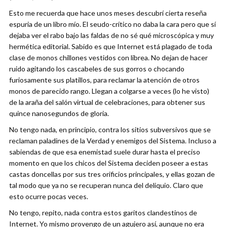
Esto me recuerda que hace unos meses descubrí cierta reseña
espuria de un libro mío. El seudo-crítico no daba la cara pero que sí
dejaba ver el rabo bajo las faldas de no sé qué microscópica y muy
hermética editorial. Sabido es que Internet está plagado de toda
clase de monos chillones vestidos con librea. No dejan de hacer
ruido agitando los cascabeles de sus gorros o chocando
furiosamente sus platillos, para reclamar la atención de otros
monos de parecido rango. Llegan a colgarse a veces (lo he visto)
de la araña del salón virtual de celebraciones, para obtener sus
quince nanosegundos de gloria.
No tengo nada, en principio, contra los sitios subversivos que se
reclaman paladines de la Verdad y enemigos del Sistema. Incluso a
sabiendas de que esa enemistad suele durar hasta el preciso
momento en que los chicos del Sistema deciden poseer a estas
castas doncellas por sus tres orificios principales, y ellas gozan de
tal modo que ya no se recuperan nunca del deliquio. Claro que
esto ocurre pocas veces.
No tengo, repito, nada contra estos garitos clandestinos de
Internet. Yo mismo provengo de un agujero así, aunque no era