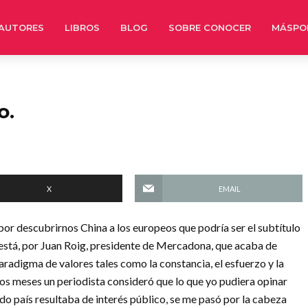
AUTORES
LIBROS
BLOG
SOBRE CONOCER
MÁSPO
o.
X
EMAIL
r descubrirnos China a los europeos que podría ser el subtítulo
 está, por Juan Roig, presidente de Mercadona, que acaba de
aradigma de valores tales como la constancia, el esfuerzo y la
os meses un periodista consideró que lo que yo pudiera opinar
do país resultaba de interés público, se me pasó por la cabeza