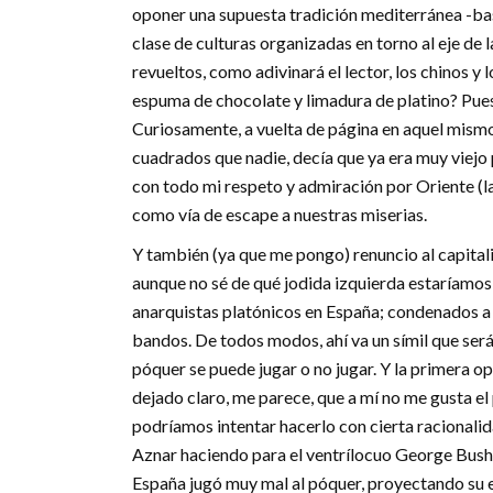
oponer una supuesta tradición mediterránea -basa
clase de culturas organizadas en torno al eje de 
revueltos, como adivinará el lector, los chinos y 
espuma de chocolate y limadura de platino? Pues 
Curiosamente, a vuelta de página en aquel mismo
cuadrados que nadie, decía que ya era muy viejo
con todo mi respeto y admiración por Oriente (la
como vía de escape a nuestras miserias.
Y también (ya que me pongo) renuncio al capitali
aunque no sé de qué jodida izquierda estaríamo
anarquistas platónicos en España; condenados a p
bandos. De todos modos, ahí va un símil que será
póquer se puede jugar o no jugar. Y la primera op
dejado claro, me parece, que a mí no me gusta el 
podríamos intentar hacerlo con cierta racionali
Aznar haciendo para el ventrílocuo George Bush
España jugó muy mal al póquer, proyectando su e