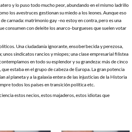
tero y lo puso todo mucho peor, abundando en el mismo ladrillo
como los avestruces gestionan su miedo a los leones. Aunque eso
ión de carnada: matrimonio gay –no estoy en contra, pero es una
 que consumen con deleite los anarco-burgueses que suelen votar
políticos. Una ciudadanía ignorante, ensoberbecida y perezosa,
; unos sindicatos rancios y miopes; una clase empresarial filistea
ra contemplamos en todo su esplendor y su grandeza: más de cinco
s, que estaba en el grupo de cabeza de Europa. La gran potencia
n al planeta y a la galaxia entera de las injusticias de la Historia
empre todos los países en transición política etc.
ciencia estos necios, estos majaderos, estos idiotas que