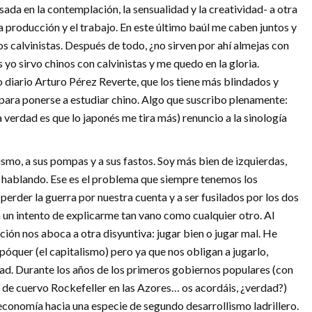
da en la contemplación, la sensualidad y la creatividad- a otra
la producción y el trabajo. En este último baúl me caben juntos y
los calvinistas. Después de todo, ¿no sirven por ahí almejas con
yo sirvo chinos con calvinistas y me quedo en la gloria.
 diario Arturo Pérez Reverte, que los tiene más blindados y
 para ponerse a estudiar chino. Algo que suscribo plenamente:
 verdad es que lo japonés me tira más) renuncio a la sinología
smo, a sus pompas y a sus fastos. Soy más bien de izquierdas,
s hablando. Ese es el problema que siempre tenemos los
erder la guerra por nuestra cuenta y a ser fusilados por los dos
 un intento de explicarme tan vano como cualquier otro. Al
ción nos aboca a otra disyuntiva: jugar bien o jugar mal. He
póquer (el capitalismo) pero ya que nos obligan a jugarlo,
dad. Durante los años de los primeros gobiernos populares (con
 de cuervo Rockefeller en las Azores… os acordáis, ¿verdad?)
conomía hacia una especie de segundo desarrollismo ladrillero.