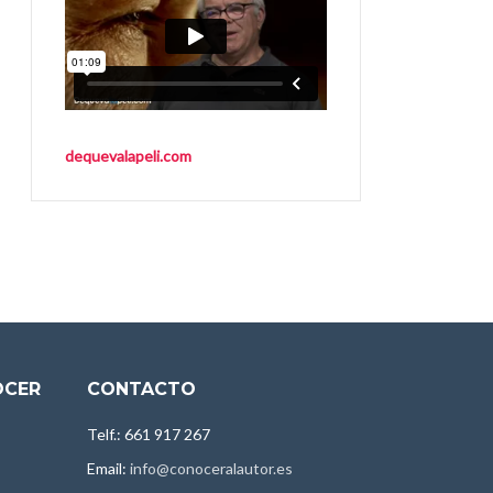
dequevalapeli.com
OCER
CONTACTO
Telf.: 661 917 267
Email:
info@conoceralautor.es