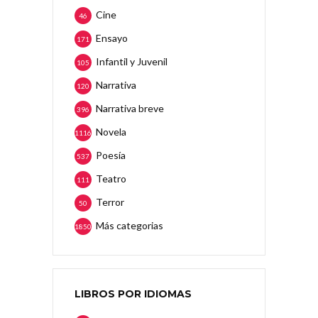
Cine
46
Ensayo
171
Infantil y Juvenil
105
Narrativa
120
Narrativa breve
396
Novela
1116
Poesía
537
Teatro
111
Terror
50
Más categorias
1850
LIBROS POR IDIOMAS