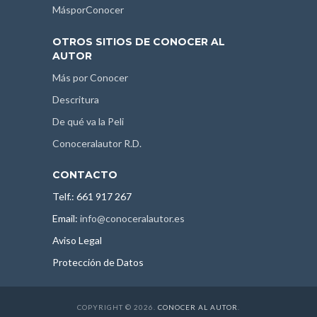
MásporConocer
OTROS SITIOS DE CONOCER AL
AUTOR
Más por Conocer
Descritura
De qué va la Peli
Conoceralautor R.D.
CONTACTO
Telf.: 661 917 267
Email:
info@conoceralautor.es
Aviso Legal
Protección de Datos
COPYRIGHT © 2026.
CONOCER AL AUTOR
.