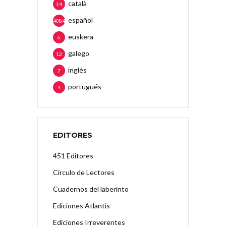
català
14
español
4084
euskera
6
galego
12
inglés
7
portugués
4
EDITORES
451 Editores
Círculo de Lectores
Cuadernos del laberinto
Ediciones Atlantis
Ediciones Irreverentes