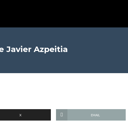
 Javier Azpeitia
X
EMAIL