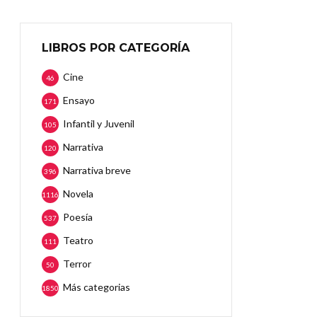
LIBROS POR CATEGORÍA
Cine
46
Ensayo
171
Infantil y Juvenil
105
Narrativa
120
Narrativa breve
396
Novela
1116
Poesía
537
Teatro
111
Terror
50
Más categorias
1850