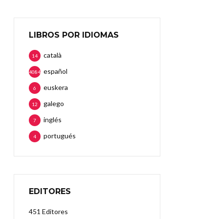
LIBROS POR IDIOMAS
català
14
español
4084
euskera
6
galego
12
inglés
7
portugués
4
EDITORES
451 Editores