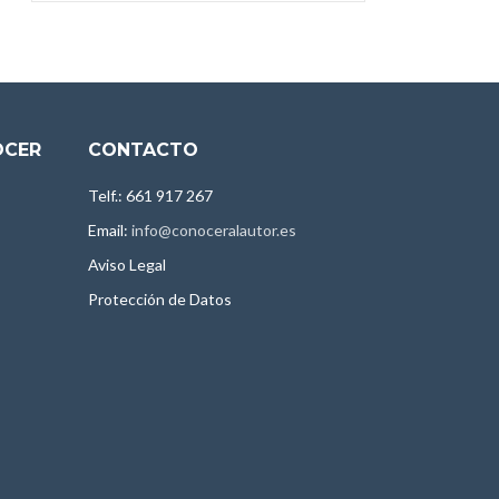
OCER
CONTACTO
Telf.: 661 917 267
Email:
info@conoceralautor.es
Aviso Legal
Protección de Datos