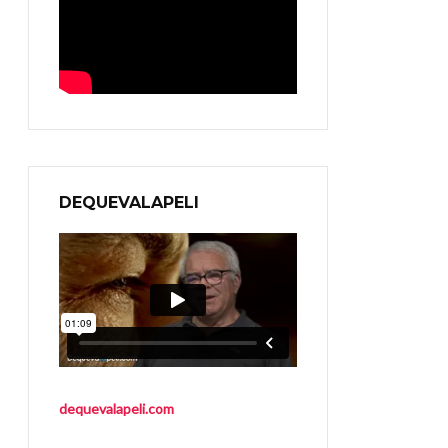
DEQUEVALAPELI
dequevalapeli.com