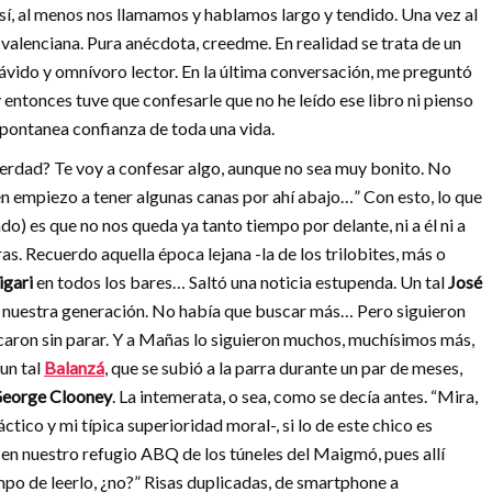
sí, al menos nos llamamos y hablamos largo y tendido. Una vez al
valenciana. Pura anécdota, creedme. En realidad se trata de un
n ávido y omnívoro lector. En la última conversación, me preguntó
 entonces tuve que confesarle que no he leído ese libro ni pienso
spontanea confianza de toda una vida.
rdad? Te voy a confesar algo, aunque no sea muy bonito. No
n empiezo a tener algunas canas por ahí abajo…” Con esto, lo que
do) es que no nos queda ya tanto tiempo por delante, ni a él ni a
as. Recuerdo aquella época lejana -la de los trilobites, más o
igari
en todos los bares… Saltó una noticia estupenda. Un tal
José
de nuestra generación. No había que buscar más… Pero siguieron
aron sin parar. Y a Mañas lo siguieron muchos, muchísimos más,
 un tal
Balanzá
, que se subió a la parra durante un par de meses,
eorge Clooney
. La intemerata, o sea, como se decía antes. “Mira,
ctico y mi típica superioridad moral-, si lo de este chico es
en nuestro refugio ABQ de los túneles del Maigmó, pues allí
mpo de leerlo, ¿no?” Risas duplicadas, de smartphone a