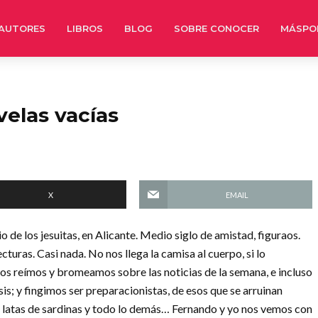
AUTORES
LIBROS
BLOG
SOBRE CONOCER
MÁSPO
velas vacías
X
EMAIL
 de los jesuitas, en Alicante. Medio siglo de amistad, figuraos.
turas. Casi nada. No nos llega la camisa al cuerpo, si lo
os reímos y bromeamos sobre las noticias de la semana, e incluso
s; y fingimos ser preparacionistas, de esos que se arruinan
re, latas de sardinas y todo lo demás… Fernando y yo nos vemos con