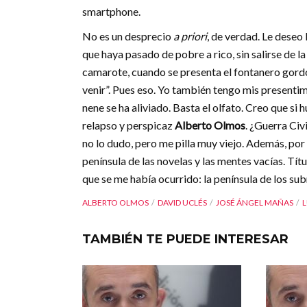
smartphone.
No es un desprecio
a priori
, de verdad. Le deseo
que haya pasado de pobre a rico, sin salirse de la
camarote, cuando se presenta el fontanero gordo 
venir”. Pues eso. Yo también tengo mis presentim
nene se ha aliviado. Basta el olfato. Creo que si 
relapso y perspicaz
Alberto Olmos
. ¿Guerra Civ
no lo dudo, pero me pilla muy viejo. Además, por 
península de las novelas y las mentes vacías. Títu
que se me había ocurrido: la península de los su
ALBERTO OLMOS
DAVID UCLÉS
JOSÉ ÁNGEL MAÑAS
L
TAMBIÉN TE PUEDE INTERESAR