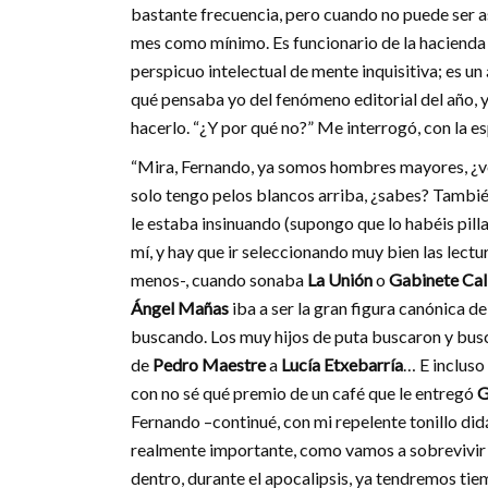
bastante frecuencia, pero cuando no puede ser a
mes como mínimo. Es funcionario de la hacienda 
perspicuo intelectual de mente inquisitiva; es u
qué pensaba yo del fenómeno editorial del año, y
hacerlo. “¿Y por qué no?” Me interrogó, con la e
“Mira, Fernando, ya somos hombres mayores, ¿ve
solo tengo pelos blancos arriba, ¿sabes? Tambié
le estaba insinuando (supongo que lo habéis pilla
mí, y hay que ir seleccionando muy bien las lectur
menos-, cuando sonaba
La Unión
o
Gabinete Cal
Ángel Mañas
iba a ser la gran figura canónica 
buscando. Los muy hijos de puta buscaron y busc
de
Pedro Maestre
a
Lucía Etxebarría
… E incluso
con no sé qué premio de un café que le entregó
G
Fernando –continué, con mi repelente tonillo didá
realmente importante, como vamos a sobrevivir 
dentro, durante el apocalipsis, ya tendremos tie