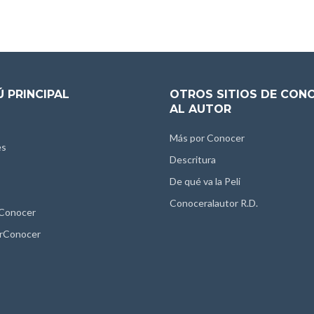
 PRINCIPAL
OTROS SITIOS DE CON
AL AUTOR
Más por Conocer
es
Descritura
De qué va la Peli
Conoceralautor R.D.
 Conocer
rConocer