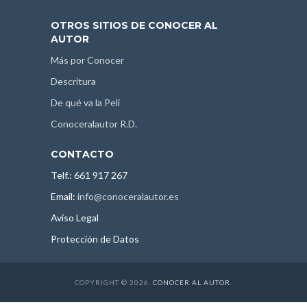
OTROS SITIOS DE CONOCER AL
AUTOR
Más por Conocer
Descritura
De qué va la Peli
Conoceralautor R.D.
CONTACTO
Telf.: 661 917 267
Email:
info@conoceralautor.es
Aviso Legal
Protección de Datos
COPYRIGHT © 2026.
CONOCER AL AUTOR
.