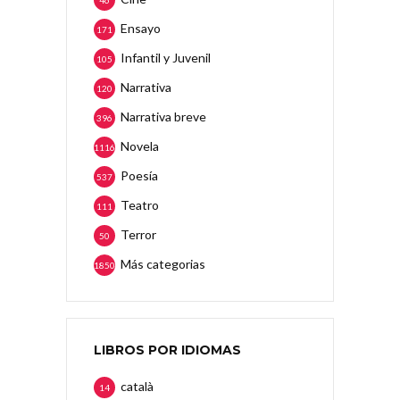
Ensayo
171
Infantil y Juvenil
105
Narrativa
120
Narrativa breve
396
Novela
1116
Poesía
537
Teatro
111
Terror
50
Más categorias
1850
LIBROS POR IDIOMAS
català
14