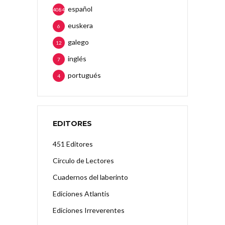
español
4084
euskera
6
galego
12
inglés
7
portugués
4
EDITORES
451 Editores
Círculo de Lectores
Cuadernos del laberinto
Ediciones Atlantis
Ediciones Irreverentes