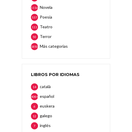
Novela
1116
Poesía
537
Teatro
111
Terror
50
Más categorias
1850
LIBROS POR IDIOMAS
català
14
español
4084
euskera
6
galego
12
inglés
7