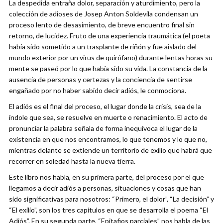
La despedida entraña dolor, separación y aturdimiento, pero la
colección de adioses de Josep Anton Soldevila condensan un
proceso lento de desasimiento, de breve encuentro final sin
retorno, de lucidez. Fruto de una experiencia traumática (el poeta
había sido sometido a un trasplante de riñón y fue aislado del
mundo exterior por un virus de quirófano) durante lentas horas su
mente se paseó por lo que había sido su vida. La constancia de la
ausencia de personas y certezas y la conciencia de sentirse
engañado por no haber sabido decir adiós, le conmociona.
El adiós es el final del proceso, el lugar donde la crisis, sea de la
índole que sea, se resuelve en muerte o renacimiento. El acto de
pronunciar la palabra señala de forma inequívoca el lugar de la
existencia en que nos encontramos, lo que tenemos y lo que no,
mientras delante se extiende un territorio de exilio que habrá que
recorrer en soledad hasta la nueva tierra.
Este libro nos habla, en su primera parte, del proceso por el que
llegamos a decir adiós a personas, situaciones y cosas que han
sido significativas para nosotros: “Primero, el dolor”, “La decisión” y
“El exilio”, son los tres capítulos en que se desarrolla el poema “El
Adiós”. En su segunda parte, “Epitafios parciales” nos habla de las