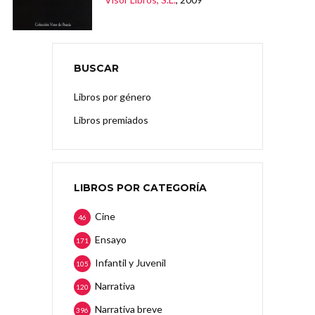
BUSCAR
Libros por género
Libros premiados
LIBROS POR CATEGORÍA
Cine
46
Ensayo
171
Infantil y Juvenil
105
Narrativa
120
Narrativa breve
396