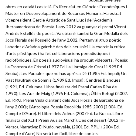
obres en català i castellà. És llicenciat en Ciències Econòmiques i
Màster en Desenvolupament de Recursos Humans. Ha estrat
vicepresident Cercle Artístic de Sant Lluc i de l’Academia
Iberoamericana de Poesía. L’any 2012 va guanyar el premi Vicent
Andrés Estellés de poesia. Va obtenir també la Gran Medalla dels
Jocs Florals del Rosselló de l’any 2.002. Pertany al grup poètic
Laberint d’Ariadna gairebé des dels seu inici. Ha exercit la crítica
d’arts plàstiques i ha fet col·laboracions periodístiques i
radiofòniques. En poesia audiovisual ha produït videoarts. Poesía:
La Frontera de Cristal (1.977 Ed. La Hormiga de Oro) i 1.999 Ed.
Seuba); Les Paraules que no has après a Dir (1.985 Ed. Impal); Un
Vast Naufragi de Somnis (1.989 Ed. Impal); Cendres Blanques
(1.991, Ed. Columna. Llibre finalista del Premi Carles Riba de
1.990); Les Aus de Maig (1.995 Ed. Columna); Últim Refugi (2.002.
Ed. P.P.U. Premi Viola d’argent dels Jocs Florals de Barcelona de
l’any 2.000); L’Antologia Poesia Recollida 1985-2000 (2.004. Ed.
Compte D’Aure). El Llibre dels Adéus (2007 Ed. La Busca. Llibre
finalista del XLIII Premi Ausiàs March). Des del desert (2012 In-
Verso). Narrativa: El Nudo. novel·la, (2001 Ed. P.P.U. i 2004 Ed.
Compte d’Aure) No serà tan fàcil, llibre de contes,