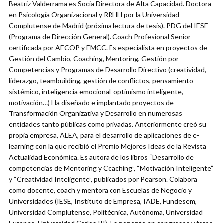
Beatriz Valderrama es Socia Directora de Alta Capacidad. Doctora
en Psicología Organizacional y RRHH por la Universidad
Complutense de Madrid (próxima lectura de tesis). PDG del IESE
(Programa de Dirección General). Coach Profesional Senior
certificada por AECOP y EMCC. Es especialista en proyectos de
Gestión del Cambio, Coaching, Mentoring, Gestión por
Competencias y Programas de Desarrollo Directivo (creatividad,
liderazgo, teambuilding, gestión de conflictos, pensamiento
sistémico, inteligencia emocional, optimismo inteligente,
motivación…) Ha diseñado e implantado proyectos de
Transformación Organizativa y Desarrollo en numerosas
entidades tanto públicas como privadas. Anteriormente creó su
propia empresa, ALEA, para el desarrollo de aplicaciones de e-
learning con la que recibió el Premio Mejores Ideas de la Revista
Actualidad Económica. Es autora de los libros “Desarrollo de
competencias de Mentoring y Coaching”, “Motivación Inteligente”
y “Creatividad Inteligente”, publicados por Pearson. Colabora
como docente, coach y mentora con Escuelas de Negocio y
Universidades (IESE, Instituto de Empresa, IADE, Fundesem,
Universidad Complutense, Politécnica, Autónoma, Universidad
Europea, Universidad Carlos III). Es ponente en congresos y foros