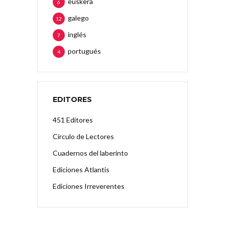
euskera
6
galego
12
inglés
7
portugués
4
EDITORES
451 Editores
Círculo de Lectores
Cuadernos del laberinto
Ediciones Atlantis
Ediciones Irreverentes