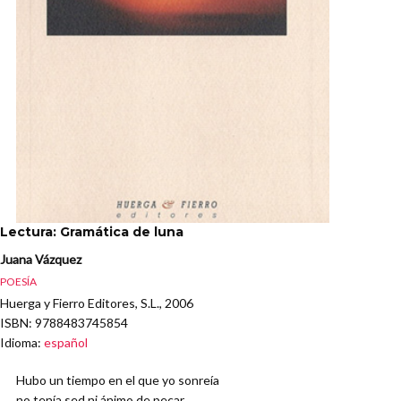
Lectura: Gramática de luna
Juana Vázquez
POESÍA
Huerga y Fierro Editores, S.L., 2006
ISBN
: 9788483745854
Idioma
:
español
Hubo un tiempo en el que yo sonreía
no tenía sed ni ánimo de pecar.