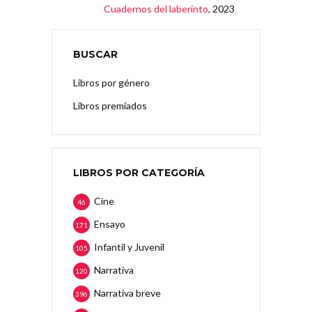
Cuadernos del laberinto
, 2023
BUSCAR
Libros por género
Libros premiados
LIBROS POR CATEGORÍA
Cine
46
Ensayo
171
Infantil y Juvenil
105
Narrativa
120
Narrativa breve
396