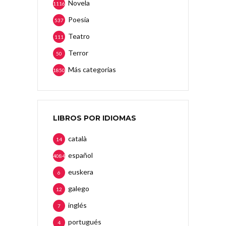
Novela
1116
Poesía
537
Teatro
111
Terror
50
Más categorias
1850
LIBROS POR IDIOMAS
català
14
español
4084
euskera
6
galego
12
inglés
7
portugués
4