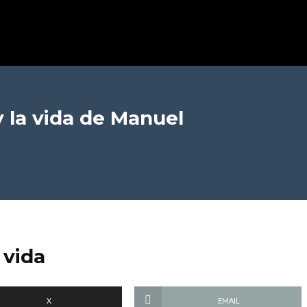
 la vida
de Manuel
 vida
X
EMAIL