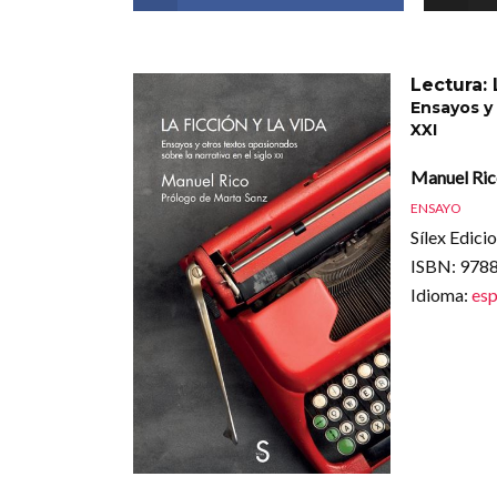
Lectura: 
Ensayos y 
XXI
Manuel Ri
ENSAYO
Sílex Edici
ISBN
: 97
Idioma
:
esp