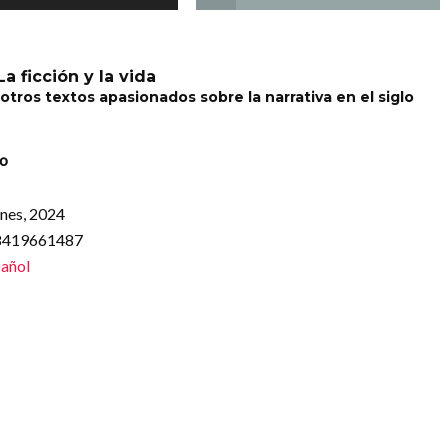
La ficción y la vida
otros textos apasionados sobre la narrativa en el siglo
co
ones, 2024
88419661487
añol