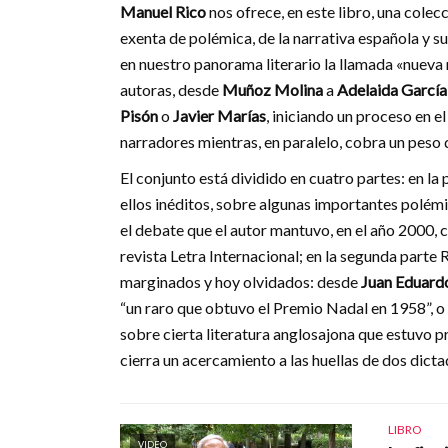
Manuel Rico
nos ofrece, en este libro, una cole
exenta de polémica, de la narrativa española y sus
en nuestro panorama literario la llamada «nueva 
autoras, desde
Muñoz Molina
a
Adelaida Garcí
Pisón
o
Javier Marías
, iniciando un proceso en 
narradores mientras, en paralelo, cobra un peso d
El conjunto está dividido en cuatro partes: en la
ellos inéditos, sobre algunas importantes polémi
el debate que el autor mantuvo, en el año 2000, c
revista Letra Internacional; en la segunda parte 
marginados y hoy olvidados: desde
Juan Eduard
“un raro que obtuvo el Premio Nadal en 1958”, o
sobre cierta literatura anglosajona que estuvo p
cierra un acercamiento a las huellas de dos dictad
LIBRO
VIDEO