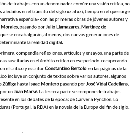
cción de trabajos con un denominador común: una visión crítica, no
 aledaños en el tránsito del siglo xx al xxi, tiempo en el que surge
narrativa española» con las primeras obras de jóvenes autores y
a Morales
, pasando por
Julio Llamazares, Martínez de
el que se encabalgarán, al menos, dos nuevas generaciones de
eterminante la realidad digital.
 primera, compendia reflexiones, artículos y ensayos, una parte de
cas suscitadas en el ámbito crítico en ese periodo, recuperando
on el crítico y escritor
Constantino Bertolo
, en las páginas de la
Rico incluye un conjunto de textos sobre varios autores, algunos
o Zúñiga
hasta
Isaac Montero
pasando por
José Vidal Cadellans
,
 por un
Juan Marsé.
La tercera parte se compone de trabajos
resente en los debates de la época: de Carver a Pynchon. Lo
uras (Portugal, la RDA) en la novela de la Europa del fin de siglo
.