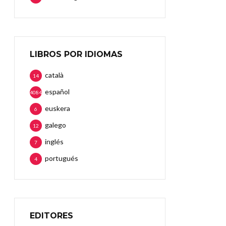
LIBROS POR IDIOMAS
català
14
español
4084
euskera
6
galego
12
inglés
7
portugués
4
EDITORES