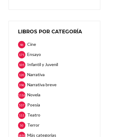
LIBROS POR CATEGORÍA
Cine
46
Ensayo
171
Infantil y Juvenil
105
Narrativa
120
Narrativa breve
396
Novela
1116
Poesía
537
Teatro
111
Terror
50
Más categorias
1850