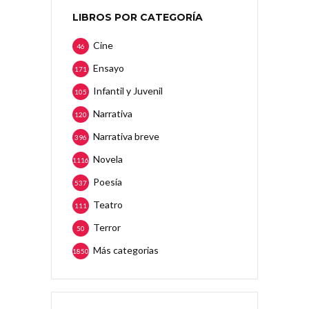
LIBROS POR CATEGORÍA
Cine
46
Ensayo
171
Infantil y Juvenil
105
Narrativa
120
Narrativa breve
396
Novela
1116
Poesía
537
Teatro
111
Terror
50
Más categorias
1850