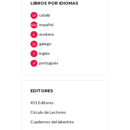
LIBROS POR IDIOMAS
català
14
español
4084
euskera
6
galego
12
inglés
7
portugués
4
EDITORES
451 Editores
Círculo de Lectores
Cuadernos del laberinto